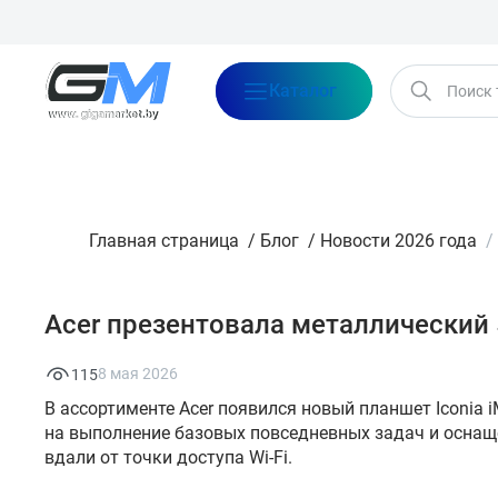
Каталог
Бренды
Акции
Блог
О нас
Оплата
Доставка
Конта
Главная страница
/
Блог
/
Новости 2026 года
/
Acer презентовала металлический 
8 мая 2026
115
В ассортименте Acer появился новый планшет Iconia
на выполнение базовых повседневных задач и оснащ
вдали от точки доступа Wi-Fi.