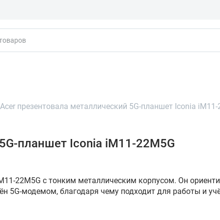
кты
Acer презентовала металлический 5G-планшет Iconia iM11
5G-планшет Iconia iM11-22M5G
 iM11-22M5G с тонким металлическим корпусом. Он ориент
ён 5G-модемом, благодаря чему подходит для работы и уч