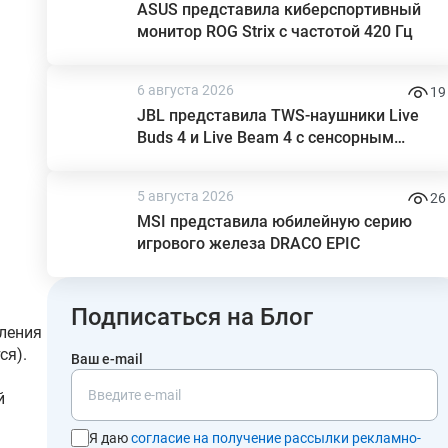
ASUS представила киберспортивный
монитор ROG Strix с частотой 420 Гц
6 августа 2026
19
JBL представила TWS-наушники Live
Buds 4 и Live Beam 4 с сенсорным
экраном в кейсе
5 августа 2026
26
MSI представила юбилейную серию
игрового железа DRACO EPIC
Подписаться на Блог
вления
ся).
Ваш e-mail
й
Я даю
согласие на получение рассылки рекламно-