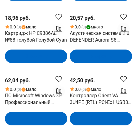
18,96 руб.
20,57 руб.
0.0
мало
0.0
много
(0)
(0)
Картридж HP C9386AE
Акустическая система 2.0
№88 голубой Голубой Cyan
DEFENDER Aurora S8
Аврора S8 черный 8Вт,
питание от USB 65408
В корзину
В корзину
62,04 руб.
42,50 руб.
0.0
мало
0.0
мало
(0)
(0)
ПО Microsoft Windows XP
Контроллер Orient VA-
Профессиональный
3U4PE (RTL) PCI-Ex1 USB3.0
выпуск Рус. OEM E85-
4 port-ext
04757/05798/04144/04773
В корзину
В корзину
/02235