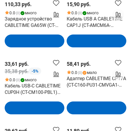
110,33 руб.
15,90 руб.
0.0
много
0.0
много
(0)
(0)
Зарядное устройство
Кабель USB A CABLETIME
CABLETIME GA65W (CT-
CAP1J (CT-AMCM6A-
GAN65-PW) GaN PD3.0
PBW1.5) 1.5 м, черный,
2C1A 65 Вт, белый
USB-A на USB-C для
В корзину
В корзину
быстрой зарядки
смартфонов
33,61 руб.
58,41 руб.
35,38 руб.
-5%
0.0
мало
(0)
Адаптер CABLETIME CP17A
0.0
много
(0)
(CT-C160-PU31-CMVGA1-
Кабель USB-C CABLETIME
S0.15) 0.15 м, USB-C - VGA
CUP0H (CT-CM100-PBL1)
синий 1 м для смартфонов,
планшетов
В корзину
В корзину
29,62 руб.
11,80 руб.