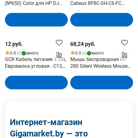
(№650) Color для HP DJ
Cabeus 8P8C-SH-C6-FC
1015/1510/1515
экранированный
В корзину
В корзину
12 руб.
68,24 руб.
0.0
много
0.0
много
(0)
(0)
GCR Кабель питания 1.5m,
Мышь беспроводная HP
Евровилка угловая - С13,
280 Silent Wireless Mouse
3*0,75mm, черный, GCR-
cons 19U64AA#ABB
54241
В корзину
В корзину
Интернет-магазин
Gigamarket.by — это