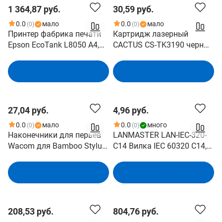
1 364,87 руб.
30,59 руб.
0.0
мало
0.0
мало
(0)
(0)
Принтер фабрика печати
Картридж лазерный
Epson EcoTank L8050 A4,
CACTUS CS-TK3190 черный
6цв., 22 стр/мин,USB 2.0,
((25000стр. для Kyocera
WiFi
Ecosys
В корзину
В корзину
C11CK37405/37504/7503/3
P3055dn/P3060dn/M3655i
7507/37402/37506
dn/M3660idn) (TK-3190)
27,04 руб.
4,96 руб.
0.0
мало
0.0
много
(0)
(0)
Наконечники для перьев
LANMASTER LAN-IEC-320-
Wacom для Bamboo Stylus,
C14 Вилка IEC 60320 C14,
5мм ACK-20609
10A, 250V, разборная,
черная
В корзину
В корзину
208,53 руб.
804,76 руб.