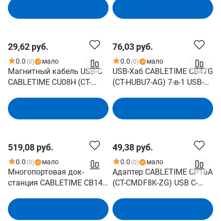
Вт A+C, белый
3.1 и QC 4.0., синий, для
В корзину
В корзину
быстрого заряда
смартфонов и ноутбуков
29,62 руб.
76,03 руб.
0.0
мало
0.0
мало
(0)
(0)
Магнитный кабель USB-C
USB-Хаб CABLETIME CB47G
CABLETIME CU08H (CT-
(CT-HUBU7-AG) 7-в-1 USB-A
CM240-MZB1) 1 м, 480
на USB 3.0
Мбит/с, 5А/48В, 240Вт, PD
В корзину
В корзину
3.1, черный, для быстрого
заряда смартфонов и
ноутбуков
519,08 руб.
49,38 руб.
0.0
мало
0.0
мало
(0)
(0)
Многопортовая док-
Адаптер CABLETIME CP16A
станция CABLETIME CB14G
(CT-CMDF8K-ZG) USB C-
(CT-DK142-AG) с 3
DisplayPort из цинка 8K/60
монитора 2 порта HDMI
Гц
В корзину
В корзину
DisplayPort 8K USB 3.0