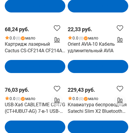
2C1A 65 Вт, белый
В корзину
В корзину
68,24 руб.
22,33 руб.
0.0
мало
0.0
мало
(0)
(0)
Картридж лазерный
Orient AVIA-10 Кабель
Cactus CS-CF214A CF214A
удлинительный AVIA
черный (10000стр.) для HP
LaserJet 700/M712
В корзину
В корзину
76,03 руб.
229,43 руб.
0.0
мало
0.0
мало
(0)
(0)
USB-Хаб CABLETIME CB47G
Клавиатура беспроводная
(CT-HUBU7-AG) 7-в-1 USB-A
Satechi Slim X2 Bluetooth
на USB 3.0
Keyboard - русская
раскладка. Цвет: серый
В корзину
В корзину
космос (ST-BTSX2M-RU)