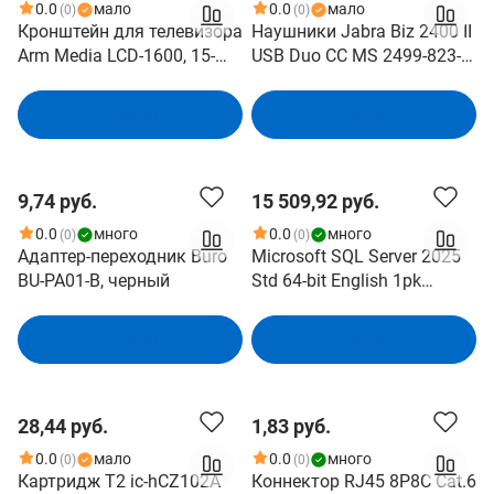
0.0
мало
0.0
мало
(0)
(0)
Кронштейн для телевизора
Наушники Jabra Biz 2400 II
Arm Media LCD-1600, 15-
USB Duo CC MS 2499-823-
48", потолочный, наклон,
309
черный [10172]
В корзину
В корзину
9,74 руб.
15 509,92 руб.
0.0
много
0.0
много
(0)
(0)
Адаптер-переходник Buro
Microsoft SQL Server 2025
BU-PA01-B, черный
Std 64-bit English 1pk
Desktop USB 16 Core (5 CAL
include)
В корзину
В корзину
28,44 руб.
1,83 руб.
0.0
мало
0.0
много
(0)
(0)
Картридж T2 ic-hCZ102A
Коннектор RJ45 8P8C Cat.6