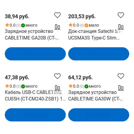
Ethernet
38,94 руб.
203,53 руб.
0.0
много
0.0
мало
(0)
(0)
Зарядное устройство
Док-станция Satechi ST-
CABLETIME GA20B (CT-
UCSMA3S Type-C Slim
GAN20-PB) GaN PD3.0 20
Multiport with Ethernet
Вт, черный
Adapter 2xUSB 3.0, USB
В корзину
В корзину
Type-C, HDMI, RJ-45, SD,
micro-SD , Серебристый
47,38 руб.
64,12 руб.
0.0
много
0.0
много
(0)
(0)
Кабель USB-C CABLETIME
Зарядное устройство
CU05H (CT-CM240-ZSB1) 1
CABLETIME GA30W (CT-
м, 480 Мбит/с, 240 Вт, PD
GAN30-PW) GaN PD3.0 30
3.1 и QC 4.0., синий, для
Вт, белый
В корзину
В корзину
быстрого заряда
смартфонов и ноутбуков