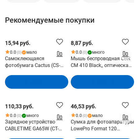
Рекомендуемые покупки
15,94 руб.
8,87 руб.
0.0
мало
0.0
много
(0)
(0)
Самоклеющаяся
Мышь беспроводная CBR
фотобумага Cactus (CS-
CM 410 Black,, оптическая,
GSA513050) A5 130 г/м2
2,4 ГГц, 1000 dpi, 3 кнопки
глянцевая, 1 дел, 50
и колесо прокрутки,
В корзину
В корзину
листов
выключатель питания,
цвет чёрный
110,33 руб.
46,53 руб.
0.0
много
0.0
мало
(0)
(0)
Зарядное устройство
Сумка для фотоапаратуры
CABLETIME GA65W (CT-
LowePro Format 120
GAN65-PW) GaN PD3.0
LP36510-0WW