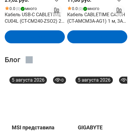
0.0
много
0.0
много
(0)
(0)
Кабель USB-C CABLETIME
Кабель CABLETIME CA30H
CU04L (CT-CM240-ZSO2) 2
(CT-AMCM3A-AG1) 1 м, 3A
м, 480 Мбит/с, 240 Вт, PD
USB A TO USB C,
3.1 и QC 4.0., оранжевый,
нейлоновый, черный
В корзину
В корзину
для быстрого заряда
смартфонов и ноутбуков
Блог
5 августа 2026
5 августа 2026
0
0
MSI представила
GIGABYTE