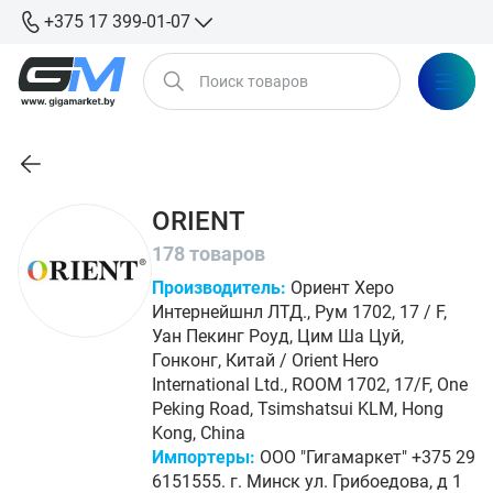
+375 17 399-01-07
ORIENT
178 товаров
Производитель:
Ориент Херо
Интернейшнл ЛТД., Рум 1702, 17 / F,
Уан Пекинг Роуд, Цим Ша Цуй,
Гонконг, Китай / Orient Hero
International Ltd., ROOM 1702, 17/F, One
Peking Road, Tsimshatsui KLM, Hong
Kong, China
Импортеры:
ООО "Гигамаркет" +375 29
6151555. г. Минск ул. Грибоедова, д 1