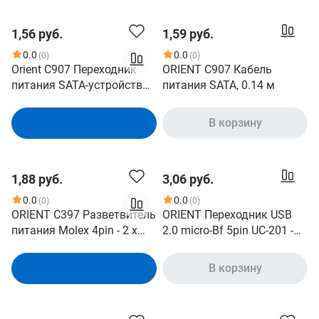
1,56 руб.
1,59 руб.
0.0
0.0
(0)
(0)
Orient C907 Переходник
ORIENT C907 Кабель
питания SATA-устройств
питания SATA, 0.14 м
1big - 1SATA 0.14-0.16м
В корзину
В корзину
1,88 руб.
3,06 руб.
0.0
0.0
(0)
(0)
ORIENT C397 Разветвитель
ORIENT Переходник USB
питания Molex 4pin - 2 x
2.0 micro-Bf 5pin UC-201 -
Molex 2x4pin
Type-Cm 24pin , черный
В корзину
В корзину