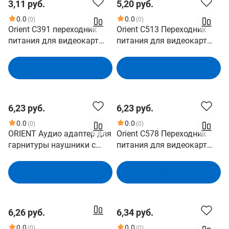
3,11 руб.
5,20 руб.
0.0
0.0
(0)
(0)
Orient C391 переходник
Orient C513 Переходник
питания для видеокарт
питания для видеокарт
2big- 6pin
2SATA M- 6pin
В корзину
В корзину
6,23 руб.
6,23 руб.
0.0
0.0
(0)
(0)
ORIENT Аудио адаптер для
Orient C578 Переходник
гарнитуры наушники с
питания для видеокарт
микрофоном C775 2 x jack
1SATA M+1big- 6/8pin
3.5 mm - jack 3.5 mm 4-pole
В корзину
В корзину
, черный
6,26 руб.
6,34 руб.
0.0
0.0
(0)
(0)