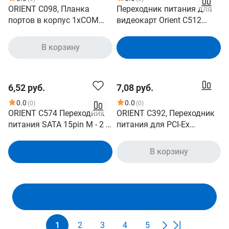
ORIENT C098, Планка
Переходник питания для
портов в корпус 1xCOM
видеокарт Orient C512
DB9 Male, Low Profile, oem
1SATA M- 6pin
В корзину
В корзину
6,52 руб.
7,08 руб.
0.0
0.0
(0)
(0)
ORIENT C574 Переходник
ORIENT C392, Переходник
питания SATA 15pin M - 2 x
питания для PCI-Ex
SATA 15pin F , угловые
видеокарт 2 x Molex 4pin M
разъем
- 8pin 6pin+2pin
В корзину
В корзину
Показать ещё
1
2
3
4
5