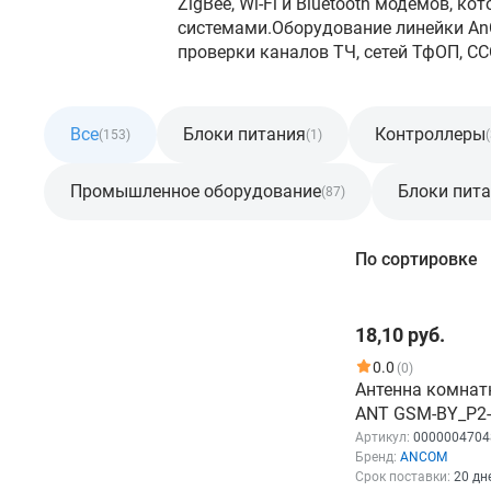
ZigBee, Wi-Fi и Bluetooth модемов,
системами.Оборудование линейки An
проверки каналов ТЧ, сетей ТфОП, СС
Все
Блоки питания
Контроллеры
(153)
(1)
(
Промышленное оборудование
Блоки пита
(87)
Фильтр
По сортировке
Нет свойств для фильтрации
18,10 руб.
0.0
(0)
Антенна комнат
ANT GSM-BY_P2
Артикул:
0000004704
Бренд:
ANCOM
Срок поставки:
20 дн