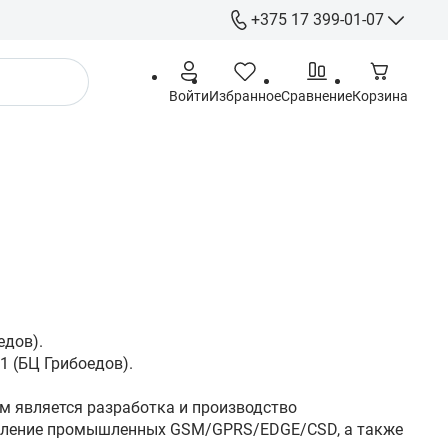
+375 17 399-01-07
+375 17 399-
Войти
Избранное
Сравнение
Корзина
+375 29 555-
+375 44 555-
+375 29 615-
Гарантия
info@gigamarket.b
9:00-18:00 Пн-Пт / 
выходной
- г. Минск ул. Гри
-191 (Офис) / - г. 
едов).
Тимирязева 10 (С
1 (БЦ Грибоедов).
ем является разработка и производство
авление промышленных GSM/GPRS/EDGE/CSD, а также