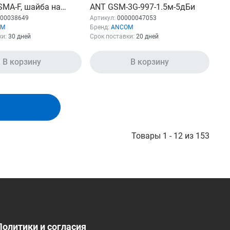
SMA-F, шайба на
ANT GSM-3G-997-1.5м-5дБи
, 0,5 м
00038649
Артикул:
00000047053
OM
Бренд:
ANCOM
ки:
30 дней
Срок поставки:
20 дней
В корзину
В корзину
Товары 1 - 12 из 153
Политики и согласия