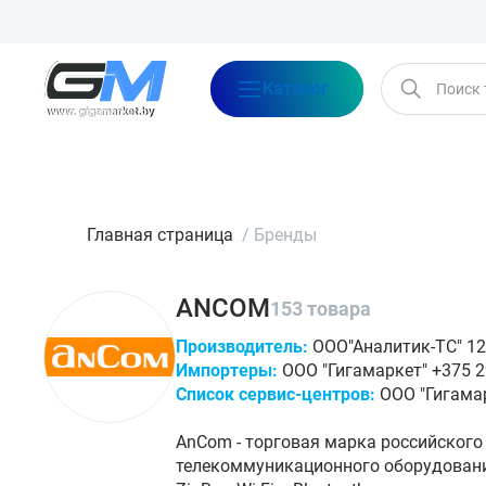
Каталог
Бренды
Акции
Блог
О нас
Оплата
Доставка
Конта
Главная страница
/
Бренды
ANCOM
153 товара
Производитель:
ООО"Аналитик-ТС" 125
Импортеры:
ООО "Гигамаркет" +375 29
Список сервис-центров:
ООО "Гигамар
AnCom - торговая марка российского
телекоммуникационного оборудовани