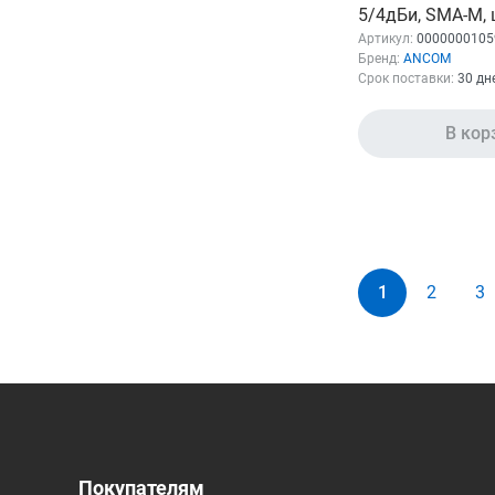
5/4дБи, SMA-M,
врезная, 1,5 м
Артикул:
0000000105
Бренд:
ANCOM
Срок поставки:
30 дн
В кор
1
2
3
Покупателям