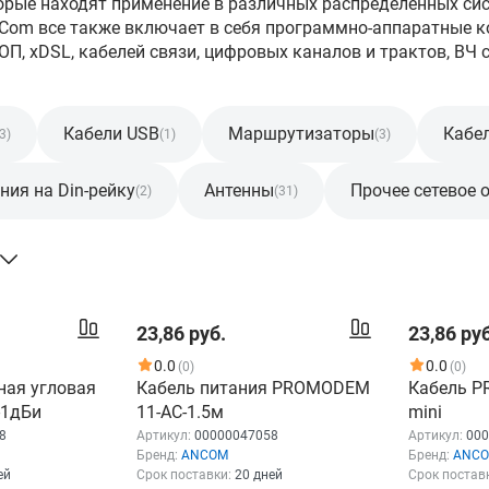
 которые находят применение в различных распределенных 
Com все также включает в себя программно-аппаратные к
ОП, xDSL, кабелей связи, цифровых каналов и трактов, ВЧ с
Кабели USB
Маршрутизаторы
Кабе
3)
(1)
(3)
ния на Din-рейку
Антенны
Прочее сетевое 
(2)
(31)
23,86 руб.
23,86 руб
0.0
0.0
(0)
(0)
ная угловая
Кабель питания PROMODEM
Кабель P
-1дБи
11-AC-1.5м
mini
8
Артикул:
00000047058
Артикул:
000
Бренд:
ANCOM
Бренд:
ANC
ей
Срок поставки:
20 дней
Срок постав