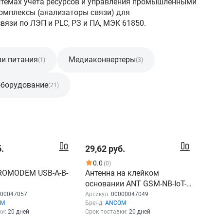
системах учета ресурсов и управления промышленными
омплексы (анализаторы связи) для
вязи по ЛЭП и PLC, РЗ и ПА, МЭК 61850.
ли питания
Медиаконвертеры
(1)
(3)
оборудование
(21)
.
29,62 руб.
0.0
(0)
ROMODEM USB-A-B-
Антенна на клейком
основании ANT GSM-NB-IoT-
BY05-3м-2.5дБи
00047057
Артикул:
00000047049
OM
Бренд:
ANCOM
ки:
20 дней
Срок поставки:
20 дней