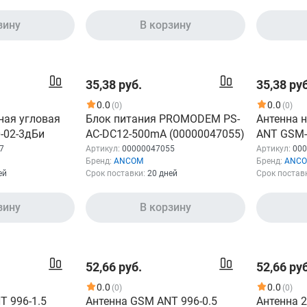
зину
В корзину
35,38 руб.
35,38 руб
0.0
0.0
(0)
(0)
ная угловая
Блок питания PROMODEM PS-
Антенна 
0-02-3дБи
AC-DC12-500mA (00000047055)
ANT GSM-
7
Артикул:
00000047055
Артикул:
000
Бренд:
ANCOM
Бренд:
ANC
ей
Срок поставки:
20 дней
Срок постав
зину
В корзину
52,66 руб.
52,66 руб
0.0
0.0
(0)
(0)
T 996-1.5
Антенна GSM ANT 996-0.5
Антенна 2