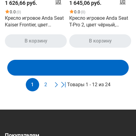
1 626,66 руб.
1 645,06 руб.
0.0
0.0
(0)
(0)
Кресло игровое Anda Seat
Кресло игровое Anda Seat
Kaiser Frontier, цвет
T-Pro 2, цвет чёрный,
черный, размер M 90кг ,
размер XL 180кг ,
материал ПВХ модель
материал ткань модель
В корзину
В корзину
AD12
AD12XL
Показать ещё
1
2
Товары 1 - 12 из 24
Покупателям