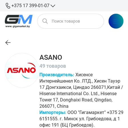
+375 17 399-01-07
ASANO
49 товаров
Производитель:
Хисенсе
Интернейшенел Ко. ЛТД., Хисен Тауэр
17 Донгхаикси, Циндао 266071,Китай /
Hisense International Co. Ltd., Hisense
Tower 17, Donghaixi Road, Qingdao,
266071, China
Импортеры:
ООО "Гигамаркет" +375 29
6151555. г. Минск ул. Грибоедова, д 1
офис 191 (БЦ Грибоедов).