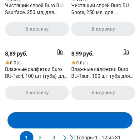
Чистящий спрей Buro BU-
Чистящий спрей Buro BU-
Ssurface, 250 мл, для
Snote, 250 мл, для
пластика
ноутбуков
В корзину
В корзину
8,89 руб.
8,99 руб.
0.0
0.0
(0)
(0)
Влажные салфетки Buro
Влажные салфетки Buro
BU-Tscrl, 100 шт (туба) для
BU-Tsurl, 100 шт туба для
экранов ЭЛТ мониторов/
пластиковых
плазменных/ЖК
поверхностей и офисной
В корзину
В корзину
телевизоров/мониторов с
мебели
покрытием из стекла
Показать ещё
1
2
3
Товары 1 - 12 из 31