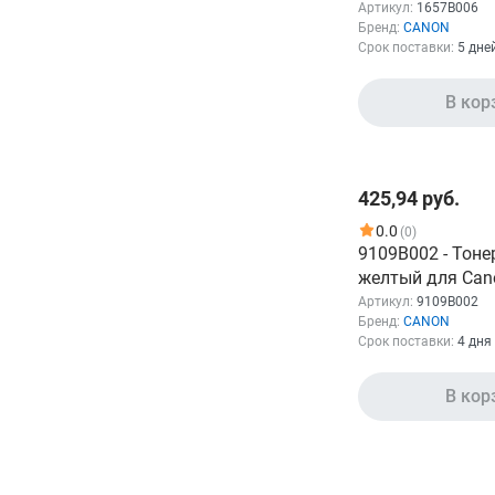
для Canon ima
Артикул:
1657B006
Бренд:
CANON
C1021i/C1021/C
Срок поставки:
5 дне
C1028/C1028iF 
В кор
425,94 руб.
0.0
(0)
9109B002 - Тоне
желтый для Can
C1325iF/1335iF 
Артикул:
9109B002
Бренд:
CANON
Срок поставки:
4 дня
В кор