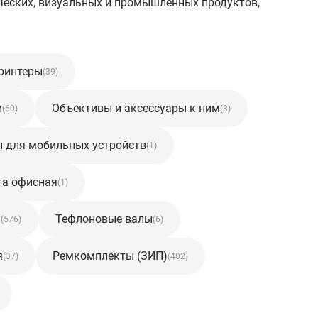
ческих, визуальных и промышленных продуктов,
ринтеры
(39)
и
Объективы и аксессуары к ним
(60)
(3)
ы для мобильных устройств
(1)
га офисная
(1)
и
Тефлоновые валы
(576)
(6)
я
Ремкомплекты (ЗИП)
(37)
(402)