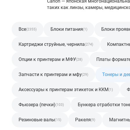
Canon — японская многонациональна
таких как линзы, камеры, медицинское
Все
Блоки питания
Блоки прояв
(2355)
(1)
Картриджи струйные, чернила
Компактн
(274)
Опции к принтерам и МФУ
Платы формат
(28)
Запчасти к принтерам и мфу
Тонеры и де
(29)
Аксессуары к принтерам этикеток и ККМ
Ф
(1)
Фьюзера (печки)
Бункера отработки тон
(103)
Резиновые валы
Ракеля
Магнитн
(15)
(9)