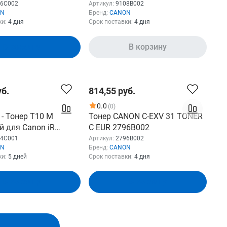
n LBP66x/MF74x
C1325iF/1335iF 11500 стр.
16C002
Артикул:
9108B002
ON
Бренд:
CANON
ки:
4 дня
Срок поставки:
4 дня
В корзину
В корзину
уб.
814,55 руб.
0.0
(0)
- Тонер T10 M
Тонер CANON C-EXV 31 TONER
й для Canon iR
C EUR 2796B002
000 стр.)
64C001
Артикул:
2796B002
ON
Бренд:
CANON
ки:
5 дней
Срок поставки:
4 дня
В корзину
В корзину