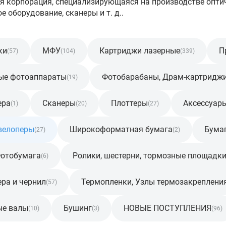
я корпорация, специализирующаяся на производстве опти
 оборудование, сканеры и т. д..
ки
МФУ
Картриджи лазерные
П
(57)
(104)
(339)
ые фотоаппараты
Фотобарабаны, Драм-картридж
(19)
ера
Сканеры
Плоттеры
Аксессуар
(1)
(20)
(27)
велоперы
Широкоформатная бумага
Бума
(27)
(2)
отобумага
Ролики, шестерни, тормозные площадк
(6)
ера и чернил
Термопленки, Узлы термозакреплени
(57)
ые валы
Бушинг
НОВЫЕ ПОСТУПЛЕНИЯ
(10)
(3)
(96)