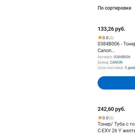
Фильтр
По сортировке
Розничная цена
133,26 руб.
От
До
0.0
(0)
0384B006 - Тоне
Canon
iR2016/2018/20
Артикул:
0384B006
Бренд:
CANON
2030/2318/2320 
Срок поставки:
5 дне
Бренд
В кор
CANON
Показать
242,60 руб.
0.0
(0)
Тонер/ Туба с т
C-EXV 26 Y желты