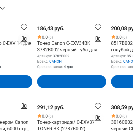
186,43 руб.
200,08 р
0.0
0.0
(0)
(0)
р C-EXV 14 для
Тонер Canon C-EXV34BK
8517B002 
3782B002 черный туба для
голубой д
20/2022/2025/
копира iR
C250i/350
Артикул:
3782B002
Артикул:
851
Бренд:
CANON
Бренд:
CAN
1 туба 460 гр.
C2020/C2025/C2030/C2220/C2
й
Срок поставки:
4 дня
Срок постав
225/C2230
зину
В корзину
291,12 руб.
308,59 р
0.0
0.0
(0)
(0)
онером Canon
Тонер-картридж/ C-EXV37
3016C002
й, 6000 стр.,
TONER BK (2787B002)
черный CR