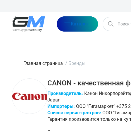
Каталог
Бренды
Акции
Блог
О нас
Оплата
Доставка
Конта
Главная страница
/
Бренды
CANON - качественная ф
Производитель:
Кэнон Инкорпорейтед,
Japan
Импортеры:
ООО "Гигамаркет" +375 29
Список сервис-центров:
ООО "Гигамар
Гарантия производится только на ку