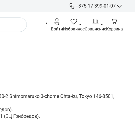
+375 17 399-01-07
+375 17 399-
Войти
Избранное
Сравнение
Корзина
+375 29 555-
+375 44 555-
+375 29 615-
Гарантия
info@gigamarket.b
9:00-18:00 Пн-Пт / 
выходной
- г. Минск ул. Гри
30-2 Shimomaruko 3-chome Ohta-ku, Tokyo 146-8501,
-191 (Офис) / - г. 
Тимирязева 10 (С
едов).
1 (БЦ Грибоедов).