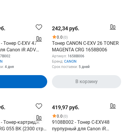
уб.
242,34 руб.
0.0
(0)
- Тонер C-EXV 47
Тонер CANON C-EXV 26 TONER
ля Canon iR ADV
MAGENTA CRG 1658B006
i 21500 стр.
7B002
Артикул:
1658B006
ON
Бренд:
CANON
ки:
4 дня
Срок поставки:
5 дней
В корзину
В корзину
уб.
419,97 руб.
0.0
(0)
 - Тонер-картридж
9108B002 - Тонер C-EXV48
G 055 BK (2300 стр.)
пурпурный для Canon iR