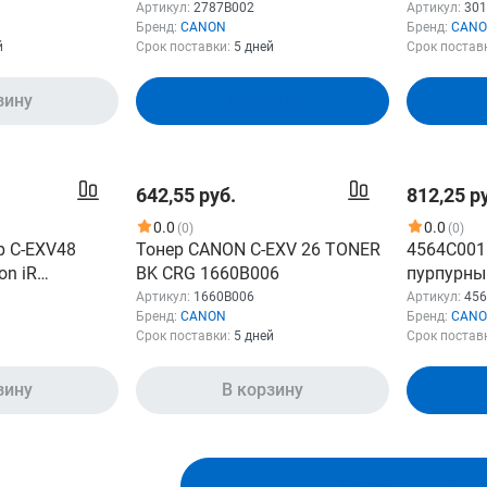
geRUNNER
для Cano
Артикул:
2787B002
Артикул:
30
Бренд:
CANON
Бренд:
CAN
1028i
й
Срок поставки:
5 дней
Срок постав
1657B006
зину
В корзину
642,55 руб.
812,25 р
0.0
0.0
(0)
(0)
р C-EXV48
Тонер CANON C-EXV 26 TONER
4564C001 
on iR
BK CRG 1660B006
пурпурны
11500 стр.
C15XX (10
Артикул:
1660B006
Артикул:
45
Бренд:
CANON
Бренд:
CAN
Срок поставки:
5 дней
Срок постав
зину
В корзину
Показать ещё