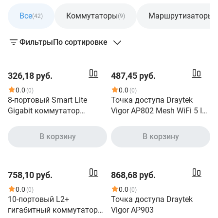
Все
Коммутаторы
Маршрутизаторы
(42)
(9)
(
Фильтры
По сортировке
326,18 руб.
487,45 руб.
0.0
0.0
(0)
(0)
8-портовый Smart Lite
Точка доступа Draytek
Gigabit коммутатор
Vigor AP802 Mesh WiFi 5 In-
DrayTek Vigorswitch G1080
Wall Access Point
В корзину
В корзину
758,10 руб.
868,68 руб.
0.0
0.0
(0)
(0)
10-портовый L2+
Точка доступа Draytek
гигабитный коммутатор
Vigor AP903