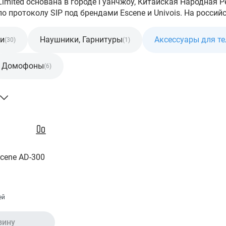
Limited основана в городе Гуанчжоу, Китайская Народная 
о протоколу SIP под брендами Escene и Univois. На российс
ии
Наушники, Гарнитуры
Аксессуары для т
(30)
(1)
Домофоны
(6)
cene AD-300
ей
зину