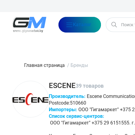
Каталог
Бренды
Акции
Блог
О нас
Оплата
Доставка
Конта
Главная страница
/
Бренды
ESCENE
39 товаров
Производитель:
Escene Communication 
Postcode:510660
Импортеры:
ООО "Гигамаркет" +375 29
Список сервис-центров:
ООО "Гигамаркет" +375 29 6151555. г.