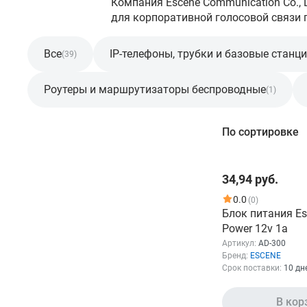
Компания Escene Communication Co., 
для корпоративной голосовой связи п
Все
IP-телефоны, трубки и базовые станц
(39)
Роутеры и маршрутизаторы беспроводные
(1)
Фильтр
По сортировке
Нет свойств для фильтрации
34,94 руб.
0.0
(0)
Блок питания Es
Power 12v 1a
Артикул:
AD-300
Бренд:
ESCENE
Срок поставки:
10 дн
В кор