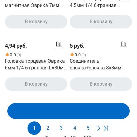
магнитная Эврика 7мм
4.5мм 1/4 6-гранная
9/32 6-гранная для
L=30мм с держателем ER-
шуруповерта L=45мм ER-
90202H 990308
В корзину
В корзину
90502C 990390
4,94 руб.
5 руб.
0.0
0.0
(0)
(0)
Головка торцевая Эврика
Соединитель
6мм 1/4 6-гранная L=30мм
елочка+елочка 8x8мм
ER-90205 940402
Эврика ER-HRC05/05
935730
В корзину
В корзину
Показать ещё
1
2
3
4
5