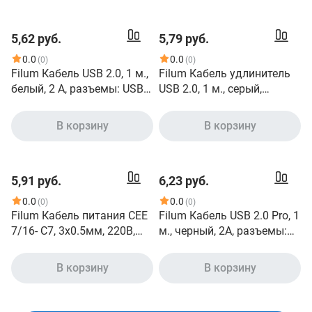
5,62 руб.
5,79 руб.
0.0
0.0
(0)
(0)
Filum Кабель USB 2.0, 1 м.,
Filum Кабель удлинитель
белый, 2 А, разъемы: USB A
USB 2.0, 1 м., серый,
male - Lightning male,
разъемы: USB A male-USB
пакет. [FL-CPro-U2-AM-LM-
A female, пакет. [FL-C-U2-
В корзину
В корзину
1M-W1] 901872
AM-AF-1M] 894168
5,91 руб.
6,23 руб.
0.0
0.0
(0)
(0)
Filum Кабель питания CEE
Filum Кабель USB 2.0 Pro, 1
7/16- С7, 3х0.5мм, 220В,
м., черный, 2A, разъемы:
2.5A, чёрный, 1.8м [FL-
USB A male- USB micro B
PC2.5-EU-C7-1.8M] 873353
male, пакет. [FL-CPro-U2-
В корзину
В корзину
AM-microBM-1M] 894182