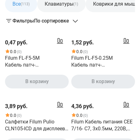
Все
Клавиатуры
Коврики для мыше
(113)
(1)
Фильтры
По сортировке
0,47 руб.
1,52 руб.
0.0
0.0
(0)
(0)
Filum FL-F5-5M
Filum FL-F5-0.25M
Кабель патч-
Кабель патч-
корд, F/UTP 5e cat. 5м, 26A
корд, F/UTP 5e cat. 0.25м,,
WG 7x0.16 мм
26AWG 7x0.16 мм
В корзину
В корзину
, омедненный алюминий
, омедненный алюминий
CCA , PVC, серый
CCA , PVC, серый
3,89 руб.
4,36 руб.
0.0
0.0
(0)
(0)
Салфетки Filum Pulio
Filum Кабель питания CEE
CLN105-ICD для дисплеев
7/16- С7, 3х0.5мм, 220В,
мониторов, телевизоров и
2.5A, чёрный, 1м [FL-PC2.5-