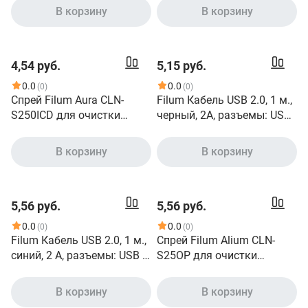
ЖК-планшетов, 100 шт
EU-C7-1M] 873352
В корзину
В корзину
4,54 руб.
5,15 руб.
0.0
0.0
(0)
(0)
Спрей Filum Aura CLN-
Filum Кабель USB 2.0, 1 м.,
S250ICD для очистки
черный, 2A, разъемы: USB
мониторов и оптики, 250
A male- USB micro B male,
мл
пакет. [FL-C-U2-AM-
В корзину
В корзину
microBM-1M] 956702
5,56 руб.
5,56 руб.
0.0
0.0
(0)
(0)
Filum Кабель USB 2.0, 1 м.,
Спрей Filum Alium CLN-
синий, 2 А, разъемы: USB A
S25OP для очистки
male - Lightning male,
пластиковых
пакет. [FL-CPro-U2-AM-LM-
поверхностей, 250 мл
В корзину
В корзину
1M-BL1] 901873