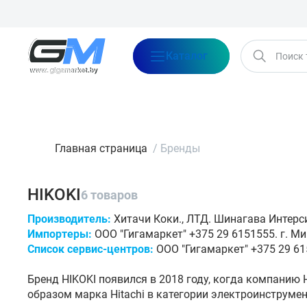
Каталог
Бренды
Акции
Блог
О нас
Оплата
Доставка
Конта
Главная страница
/
Бренды
HIKOKI
6 товаров
Производитель:
Хитачи Коки., ЛТД. Шинагава Интерсити
Импортеры:
ООО "Гигамаркет" +375 29 6151555. г. Ми
Список сервис-центров:
ООО "Гигамаркет" +375 29 615
Бренд HIKOKI появился в 2018 году, когда компанию 
образом марка Hitachi в категории электроинструмен