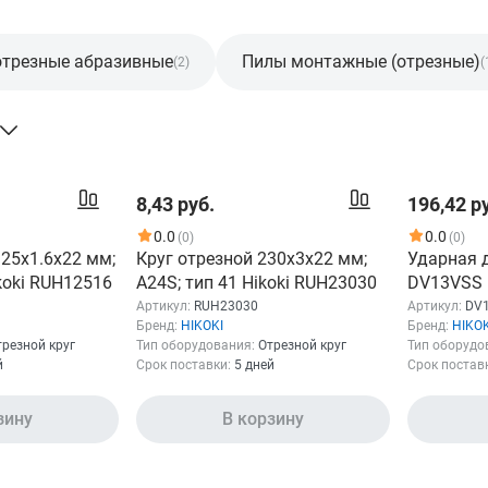
отрезные абразивные
Пилы монтажные (отрезные)
(2)
(
8,43 руб.
196,42 р
0.0
0.0
(0)
(0)
125x1.6x22 мм;
Круг отрезной 230x3x22 мм;
Ударная д
ikoki RUH12516
A24S; тип 41 Hikoki RUH23030
DV13VSS
Артикул:
RUH23030
Артикул:
DV
Бренд:
HIKOKI
Бренд:
HIKOK
трезной круг
Тип оборудования:
Отрезной круг
Тип оборудо
й
Срок поставки:
5 дней
Срок постав
зину
В корзину