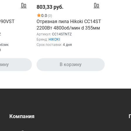
803,33 руб.
0.0
(0)
CJ90VST
Отрезная пила Hikoki CC14ST
2200Вт 4800об/мин d 355мм
Z
Артикул:
CC14STNTZ
Бренд:
HIKOKI
обзик
Срок поставки:
4 дня
й
зину
В корзину
Компания