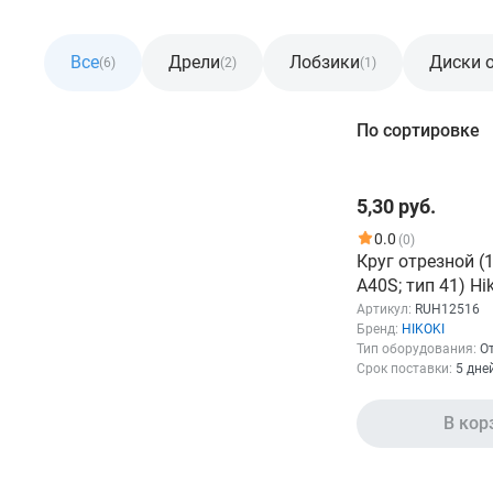
Все
Дрели
Лобзики
Диски 
(6)
(2)
(1)
Фильтр
По сортировке
Розничная цена
5,30 руб.
От
До
0.0
(0)
Круг отрезной (
A40S; тип 41) H
Артикул:
RUH12516
Бренд:
HIKOKI
Тип оборудования:
О
Срок поставки:
5 дне
Бренд
В кор
HIKOKI
Показать