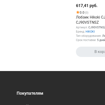
617,41 руб.
0.0
(0)
Лобзик Hikoki 
CJ90VSTNSZ
Артикул:
CJ90VSTNS
Бренд:
HIKOKI
Тип оборудования:
Л
Срок поставки:
5 дне
В кор
Покупателям