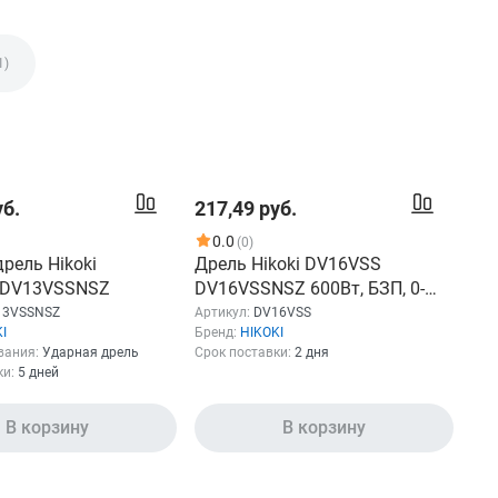
1)
уб.
217,49 руб.
0.0
(0)
рель Hikoki
Дрель Hikoki DV16VSS
 DV13VSSNSZ
DV16VSSNSZ 600Вт, БЗП, 0-
2900/мин
13VSSNSZ
Артикул:
DV16VSS
I
Бренд:
HIKOKI
вания:
Ударная дрель
Срок поставки:
2 дня
ки:
5 дней
В корзину
В корзину