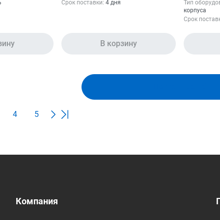
ь
Срок поставки:
4 дня
Тип оборудо
корпуса
Срок постав
зину
В корзину
Показать ещё
4
5
Компания