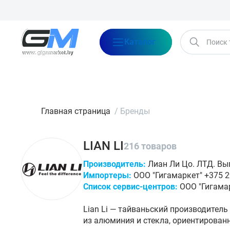
Каталог
Бренды
Акции
Блог
О нас
Оплата
Доставка
Конта
Главная страница
/
Бренды
LIAN LI
216 товаров
Производитель:
Лиан Ли Цо. ЛТД. Вып
Импортеры:
ООО "Гигамаркет" +375 29
Список сервис-центров:
ООО "Гигамар
Lian Li — тайваньский производите
из алюминия и стекла, ориентирован