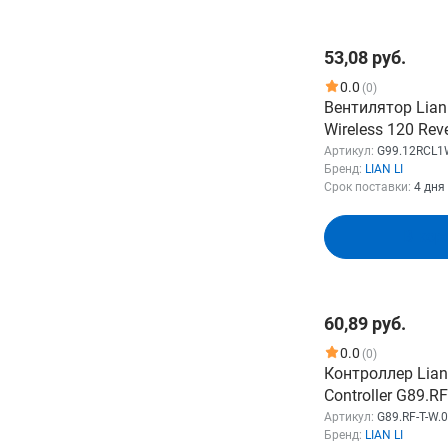
LIAN LI
Показать
53,08 руб.
0.0
(0)
Вентилятор Lian 
Wireless 120 Rev
pin, 2100об/мин,
Артикул:
G99.12RCL1
Бренд:
LIAN LI
черный, Ret [g99
Срок поставки:
4 дня
В кор
60,89 руб.
0.0
(0)
Контроллер Lian 
Controller G89.R
систем охлажден
Артикул:
G89.RF-T-W.
Бренд:
LIAN LI
белый