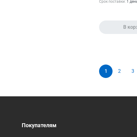
Срок поставки:
1 ден
В кор
1
2
3
Покупателям