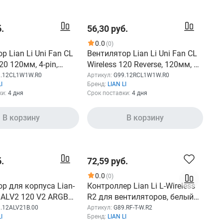
.
56,30 руб.
0.0
(0)
р Lian Li Uni Fan CL
Вентилятор Lian Li Uni Fan CL
20 120мм, 4-pin,
Wireless 120 Reverse, 120мм, 4-
н, 29.8 дБ, ARGB,
pin, 2100об/мин, 30.8 дБ, ARGB,
.12CL1W1W.R0
Артикул:
G99.12RCL1W1W.R0
I
Бренд:
LIAN LI
t [g99.12cl1w1w.r0]
белый, Ret [g99.12rcl1w1w.r0]
ки:
4 дня
Срок поставки:
4 дня
В корзину
В корзину
.
72,59 руб.
0.0
(0)
р для корпуса Lian-
Контроллер Lian Li L-Wireless
n ALV2 120 V2 ARGB
R2 для вентиляторов, белый
8 черный 4-pin
[g89.rf-t-w.r2]
.12ALV21B.00
Артикул:
G89.RF-T-W.R2
I
Бренд:
LIAN LI
9.12ALV21B.00 Ret