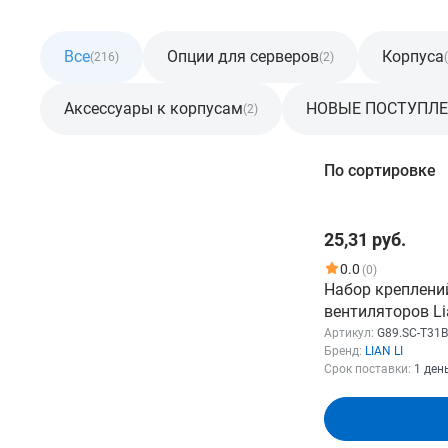
Все
Опции для серверов
Корпуса
(216)
(2)
Аксессуары к корпусам
НОВЫЕ ПОСТУПЛ
(2)
Фильтр
По сортировке
Розничная цена
25,31 руб.
От
До
0.0
(0)
Набор креплени
вентиляторов Lia
(G89.SC-T31B.00
Артикул:
G89.SC-T31B
Бренд:
LIAN LI
вентиляторов, 1
Срок поставки:
1 ден
металл)
Бренд
В кор