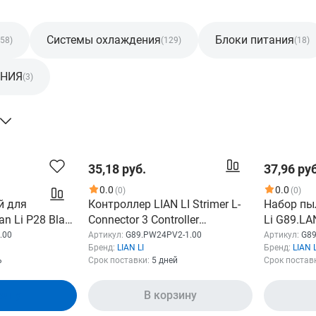
Системы охлаждения
Блоки питания
(58)
(129)
(18)
ЕНИЯ
(3)
35,18 руб.
37,96 руб
0.0
0.0
(0)
(0)
й для
Контроллер LIAN LI Strimer L-
Набор пы
n Li P28 Black
Connector 3 Controller
Li G89.LA
) (для
G89.PW24PV2-1.00
магнитны
.00
Артикул:
G89.PW24PV2-1.00
Артикул:
G89
Бренд:
LIAN LI
Бренд:
LIAN L
2 винтов,
плотности
ь
Срок поставки:
5 дней
Срок постав
панелей,
верхнюю 
зину
В корзину
стороны, 
487х201х