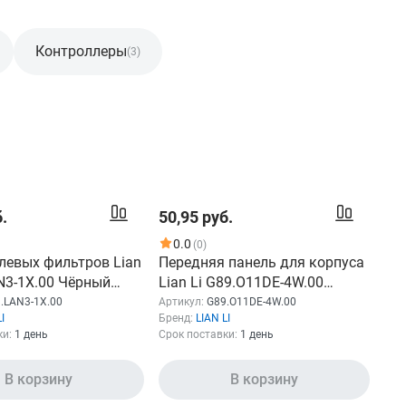
Контроллеры
(3)
.
50,95 руб.
0.0
(0)
левых фильтров Lian
Передняя панель для корпуса
N3-1X.00 Чёрный
Lian Li G89.O11DE-4W.00
й, высокой
Белый мелкоячеистая, в
.LAN3-1X.00
Артикул:
G89.O11DE-4W.00
I
Бренд:
LIAN LI
, для всех сетчатых
комплект входят кронштейны
ки:
1 день
Срок поставки:
1 день
 включая переднюю,
для установки до 3x 120-мм
и левую нижнюю
или 2x 140-мм вентиляторов
В корзину
В корзину
LANCOOL III,
спереди, сталь
30 мм