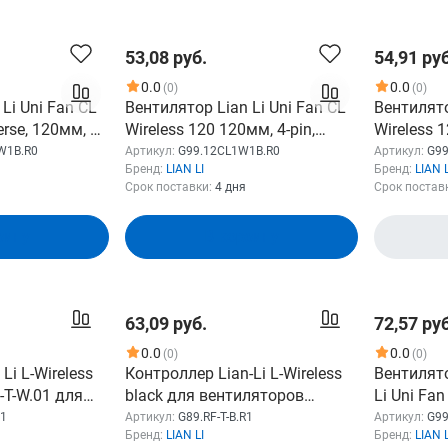
53,08 руб.
54,91 руб
0.0
0.0
(0)
(0)
Li Uni Fan CL
Вентилятор Lian Li Uni Fan CL
Вентилято
erse, 120мм, 4-
Wireless 120 120мм, 4-pin,
Wireless 1
 30.8 дБ, ARGB,
2150об/мин, 29.8 дБ, ARGB,
2150об/ми
W1B.R0
Артикул:
G99.12CL1W1B.R0
Артикул:
G99
Бренд:
LIAN LI
Бренд:
LIAN L
.12rcl1w1b.r0]
черный, Ret [g99.12cl1w1b.r0]
белый, Re
Срок поставки:
4 дня
Срок постав
зину
В корзину
63,09 руб.
72,57 руб
0.0
0.0
(0)
(0)
Li L-Wireless
Контроллер Lian-Li L-Wireless
Вентилято
F-T-W.01 для
black для вентиляторов
Li Uni Fa
ия, цвет:
G89.RF-T-B.R1
120х120x2
01
Артикул:
G89.RF-T-B.R1
Артикул:
G99
Бренд:
LIAN LI
Бренд:
LIAN L
28.7дБ G9