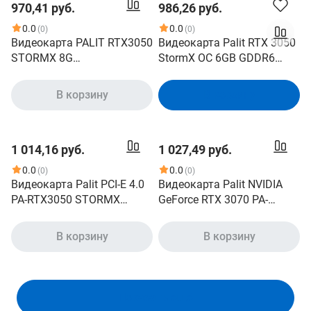
970,41 руб.
986,26 руб.
0.0
0.0
(0)
(0)
Видеокарта PALIT RTX3050
Видеокарта Palit RTX 3050
STORMX 8G
StormX OC 6GB GDDR6
NE63050018P1-1070F V1
NE63050S18JE-1072F
GeForce RTX 3050, PCI
В корзину
В корзину
Express 4.0, 6GB GDDR6,
96bit, 1492MHz, 2304sp,
1хHDMI, 1хDisplayPort,
1 014,16 руб.
1 027,49 руб.
1хDVI, 70W, PSU 300W, 2
Slot
0.0
0.0
(0)
(0)
Видеокарта Palit PCI-E 4.0
Видеокарта Palit NVIDIA
PA-RTX3050 STORMX
GeForce RTX 3070 PA-
NVIDIA GeForce RTX 3050
RTX3070 GAMEROCK 8G V1
8Gb 128bit GDDR6
LHR 8ГБ GDDR6, LHR, Ret
В корзину
В корзину
1042/14000 DVIx1 HDMIx1
[ne63070019p2-1040g]
DPx1 HDCP Ret
Показать ещё