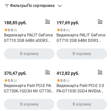
Фильтры
По сортировке
188,85 руб.
197,69 руб.
0.0
0.0
(0)
(0)
Видеокарта PALIT GeForce
Видеокарта PALIT GeForce
GT710 2GB 64Bit sDDR3
GT710 2GB 64Bit DDR3
[NEAT7100HD46-2080H]
NEAT7100HD46-2080H RTL
OEM
PA-GT710-2GD3H
В корзину
В корзину
370,47 руб.
412,82 руб.
0.0
0.0
(0)
(0)
Видеокарта Palit PCI-E PA-
Видеокарта Palit PCI-E 3.0
GT730K-1GD3H NV GT730
PA-GT1030 2GD4 NVIDIA
2048MB 64 DDR3 800/1804
GeForce GT 1030 2Gb 64bit
DVIx1/HDMIx1/CRTx1/HDC
DDR4 1151/2100 DVIx1
В корзину
В корзину
P Ret NEAT7300HD46-
HDMIx1 HDCP Ret low