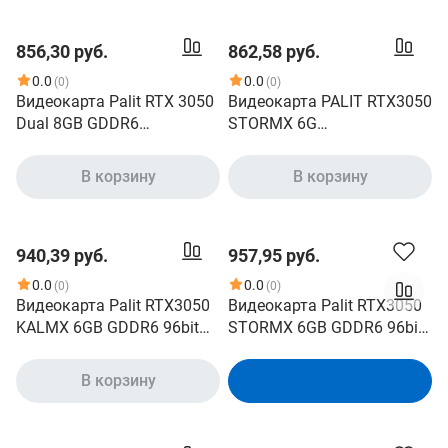
2080H
profile
856,30 руб.
862,58 руб.
0.0
0.0
(0)
(0)
Видеокарта Palit RTX 3050
Видеокарта PALIT RTX3050
Dual 8GB GDDR6
STORMX 6G
NE63050018P1-1070D
NE63050018JE-1070F
NVIDIA GeForce RTX 3050,
В корзину
В корзину
PCI Express 4.0, 8GB
GDDR6, 128bit, 1777 MHz,
2560sp, 1хHDMI,
940,39 руб.
957,95 руб.
1хDisplayPort, 1хDVI, 115W,
6-pin X1, 2 Slot
0.0
0.0
(0)
(0)
Видеокарта Palit RTX3050
Видеокарта Palit RTX3050
KALMX 6GB GDDR6 96bit
STORMX 6GB GDDR6 96bit
DVI HDMI DP
DVI DP HDMI 1FAN ITX RTL
NE63050018JE-1070H
NE63050018JE-1072F
В корзину
В корзину