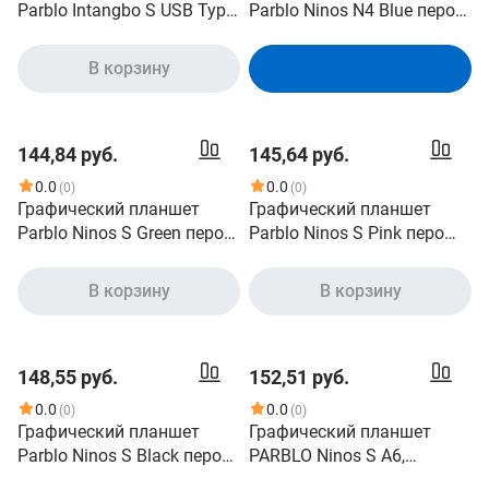
Parblo Intangbo S USB Type-
Parblo Ninos N4 Blue перо
C черный
P09/ 5080 LPI/266
RPS/8192 уровней
В корзину
В корзину
нажатия/ USB C
144,84 руб.
145,64 руб.
0.0
0.0
(0)
(0)
Графический планшет
Графический планшет
Parblo Ninos S Green перо
Parblo Ninos S Pink перо
P07/ 5080 LPI/260 RPS/
P07/ 5080 LPI/260 RPS/
клавиш 5/8192 уровней
клавиш 5/8192 уровней
В корзину
В корзину
нажатия/ USB C
нажатия/ USB C
148,55 руб.
152,51 руб.
0.0
0.0
(0)
(0)
Графический планшет
Графический планшет
Parblo Ninos S Black перо
PARBLO Ninos S A6,
P07/ 5080 LPI/260 RPS/
черный/розовый