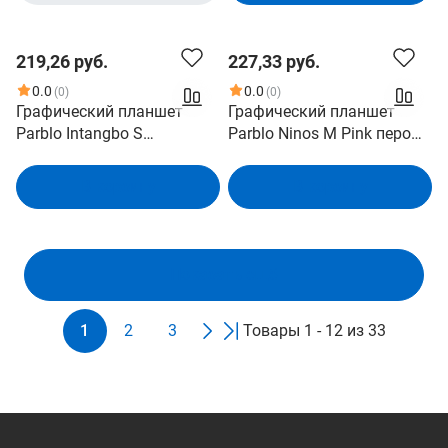
219,26 руб.
227,33 руб.
0.0
0.0
(0)
(0)
Графический планшет
Графический планшет
Parblo Intangbo S
Parblo Ninos M Pink перо
Сиреневый перо P08/5080
P07/5080 LPI/260 RPS/8
LPI/266RPS/6
клв./8192 уровней
В корзину
В корзину
клавиш/8192 уровней
нажатия/USB C
нажатия/раб.
пов.177.5*103.84мм/USB-C
Показать ещё
1
2
3
Товары 1 - 12 из 33