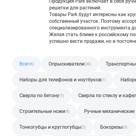
Продукция Park включает в себя руч
решетки для растений.
Товары Park будут интересны как кр
собственный участок. Поэтому ассор
специализированного инструмента до
Желая стать ближе к российскому по
успешно вести продажи, но и постоя
Все
Опрыскиватели
Транспортны
(96)
(30)
Наборы для телефонов и ноутбуков
Набор
(1)
Сверла по бетону
Сверла по стеклу и кафе
(1)
Строительные ножи
Ручные механические 
(8)
Тонкогубцы и круглогубцы
Бокорезы
(2)
(3)