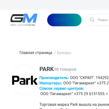
Каталог
Бренды
Акции
Блог
О нас
Оплата
Доставка
Конта
Главная страница
/
Бренды
PARK
98 товаров
Производитель:
ООО "СКРАП". 194292, 
Импортеры:
ООО "Гигамаркет" +375 29
Список сервис-центров:
ООО "Гигамаркет" +375 29 6151555. г.
Торговая марка Park вышла на рынок