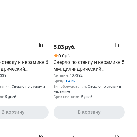
5,03 руб.
0.0
(0)
 стеклу и керамике 6
Сверло по стеклу и керамике 5
ндрический
мм, цилиндрический
к PARK 107333
хвостовик PARK 107332
333
Артикул:
107332
Бренд:
PARK
вания:
Сверло по стеклу и
Тип оборудования:
Сверло по стеклу и
керамике
ки:
5 дней
Срок поставки:
5 дней
В корзину
В корзину