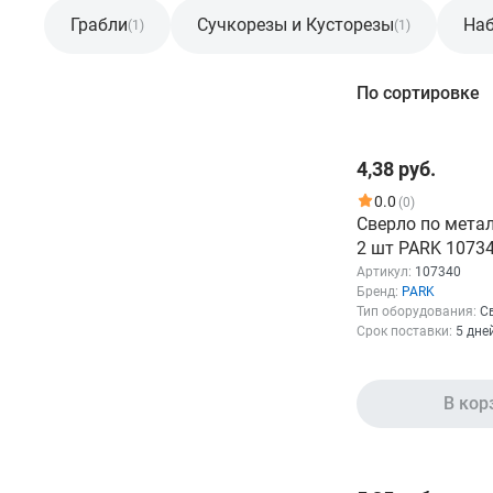
Грабли
Сучкорезы и Кусторезы
Наб
(1)
(1)
Фильтр
По сортировке
Розничная цена
4,38 руб.
От
До
0.0
(0)
Сверло по метал
2 шт PARK 1073
Артикул:
107340
Бренд:
PARK
Тип оборудования:
С
Срок поставки:
5 дне
Бренд
PARK
50
В кор
Показать