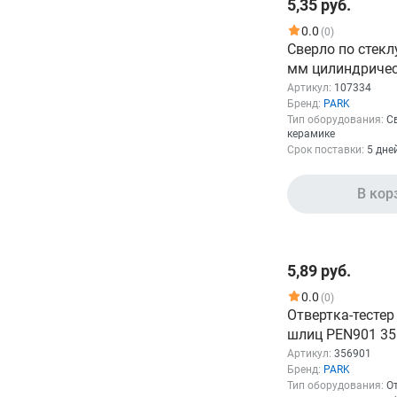
5,35 руб.
0.0
(0)
Сверло по стекл
мм цилиндриче
хвостовик PARK
Артикул:
107334
Бренд:
PARK
Тип оборудования:
С
керамике
Срок поставки:
5 дне
В кор
5,89 руб.
0.0
(0)
Отвертка-тестер
шлиц PEN901 35
Артикул:
356901
Бренд:
PARK
Тип оборудования:
О