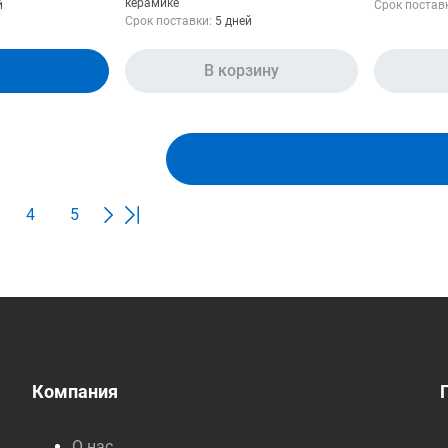
керамике
й
Срок постав
Срок поставки:
5 дней
зину
В корзину
Показать ещё
4
5
Компания
О нас