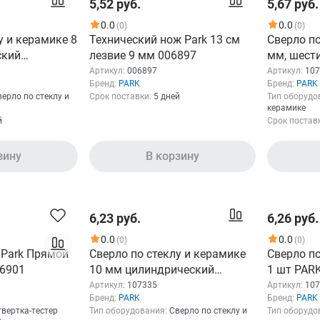
5,52 руб.
5,67 руб.
0.0
0.0
(0)
(0)
у и керамике 8
Технический нож Park 13 см
Сверло по
ский
лезвие 9 мм 006897
мм, шест
 107334
PARK 107
Артикул:
006897
Артикул:
107
Бренд:
PARK
Бренд:
PARK
верло по стеклу и
Срок поставки:
5 дней
Тип оборудо
керамике
й
Срок постав
зину
В корзину
6,23 руб.
6,26 руб.
0.0
0.0
(0)
(0)
 Park Прямой
Сверло по стеклу и керамике
Сверло п
6901
10 мм цилиндрический
1 шт PAR
хвостовик PARK 107335
Артикул:
107335
Артикул:
107
Бренд:
PARK
Бренд:
PARK
твертка-тестер
Тип оборудования:
Сверло по стеклу и
Тип оборудо