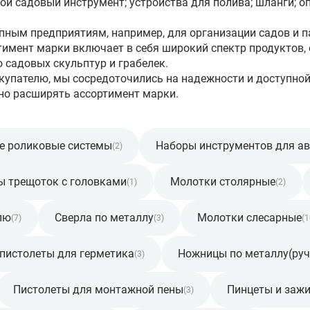
ной садовый инструмент; устройства для полива; шланги; 
упным предприятиям, например, для организации садов и 
тимент марки включает в себя широкий спектр продуктов,
 садовых скульптур и грабелек.
купателю, мы сосредоточились на надежности и доступной 
нно расширять ассортимент марки.
е роликовые системы
Наборы инструментов для а
(2)
ы трещоток с головками
Молотки столярные
(1)
(2)
лю
Сверла по металлу
Молотки слесарные
(7)
(3)
(1
пистолеты для герметика
Ножницы по металлу(ру
(3)
Пистолеты для монтажной пены
Пинцеты и заж
(3)