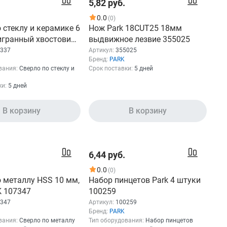
5,82 руб.
0.0
(0)
 стеклу и керамике 6
Нож Park 18CUT25 18мм
игранный хвостовик
выдвижное лезвие 355025
337
337
Артикул:
355025
Бренд:
PARK
вания:
Сверло по стеклу и
Срок поставки:
5 дней
ки:
5 дней
В корзину
В корзину
6,44 руб.
0.0
(0)
о металлу HSS 10 мм,
Набор пинцетов Park 4 штуки
K 107347
100259
347
Артикул:
100259
Бренд:
PARK
вания:
Сверло по металлу
Тип оборудования:
Набор пинцетов