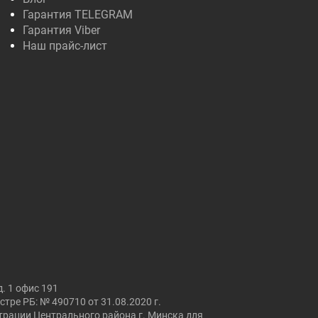
Гарантия TELEGRAM
Гарантия Viber
Наш прайс-лист
. 1 офис 191
ре РБ: № 490710 от 31.08.2020 г.
страции Центрального района г. Минска для