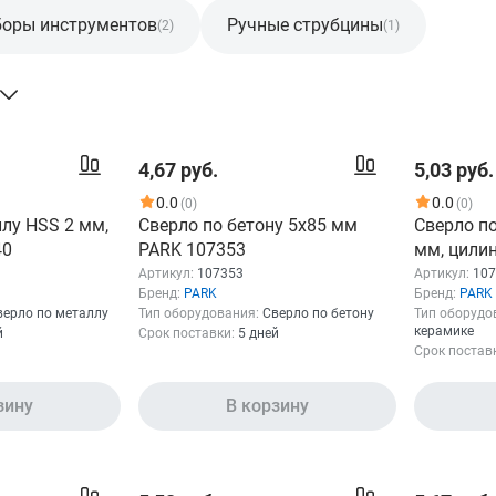
оры инструментов
Ручные струбцины
(2)
(1)
4,67 руб.
5,03 руб.
0.0
0.0
(0)
(0)
лу HSS 2 мм,
Сверло по бетону 5x85 мм
Сверло по
40
PARK 107353
мм, цили
хвостови
Артикул:
107353
Артикул:
107
Бренд:
PARK
Бренд:
PARK
верло по металлу
Тип оборудования:
Сверло по бетону
Тип оборудо
керамике
й
Срок поставки:
5 дней
Срок постав
зину
В корзину