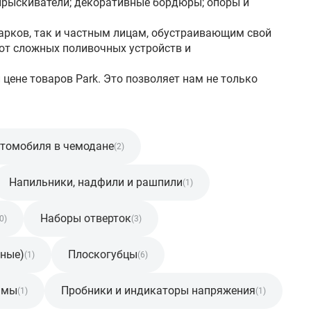
опрыскиватели; декоративные бордюры; опоры и
парков, так и частным лицам, обустраивающим свой
 от сложных поливочных устройств и
цене товаров Park. Это позволяет нам не только
втомобиля в чемодане
(2)
Напильники, надфили и рашпили
(1)
Наборы отверток
0)
(3)
чные)
Плоскогубцы
(1)
(6)
имы
Пробники и индикаторы напряжения
(1)
(1)