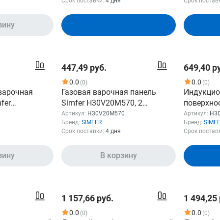
Срок поставки:
4 дня
Срок постав
зину
В корзину
447,49 руб.
649,40 р
0.0
0.0
(0)
(0)
варочная
Газовая варочная панель
Индукцио
fer
Simfer H30V20M570, 2
поверхнос
форок: 4 шт.,
конфорки, нержавеющая
H30I72S00
6
Артикул:
H30V20M570
Артикул:
H30
Бренд:
SIMFER
Бренд:
SIMF
сталь, серый
стеклоке
Срок поставки:
4 дня
Срок постав
таль
черный
зину
В корзину
1 157,66 руб.
1 494,25 
0.0
0.0
(0)
(0)