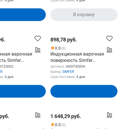
ки:
4 дня
Срок поставки:
4 дня
В корзину
В корзину
уб.
898,78 руб.
0.0
(0)
нная варочная
Индукционная варочная
ть Simfer
поверхность Simfer
2, конфорок: 2 шт.,
H60I74S006, стеклокерамика,
I72S002
Артикул:
H60I74S006
ER
Бренд:
SIMFER
рамика, независимая,
независимая, черный
ки:
4 дня
Срок поставки:
4 дня
В корзину
В корзину
руб.
1 648,29 руб.
0.0
(0)