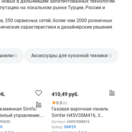
у новых в дальнейшем запатентованных технологий.
путацию на локальном рынке Турции, России и
ов, 350 сервисных сетей, более чем 2000 розничных
хнические характеристики и дизайнерские решения
анели
Аксессуары для кухонной техники
(6)
(1)
уб.
410,49 руб.
0.0
(0)
каминная Simfer
Газовая варочная панель
елый управление:
Simfer H45V30M416, 3
е 1 мотор (27295630)
конфорки, нержавеющая
95630
Артикул:
H45V30M416
ER
Бренд:
SIMFER
сталь, серый