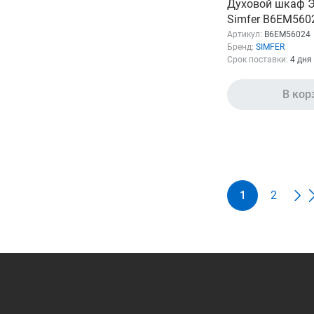
Духовой шкаф Э
Simfer B6EM560
нержавеющая с
Артикул:
B6EM56024
Бренд:
SIMFER
Срок поставки:
4 дня
В кор
1
2