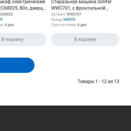
шкаф электрический
Стиральная машина Simfer
EC68025, 80л, дверца
WWC701, с фронтальной
ами, белый
загрузкой, 7кг, 1200об/мин
EC68025
Артикул:
WWC701
ER
Бренд:
SIMFER
ки:
4 дня
Срок поставки:
4 дня
В корзину
В корзину
Товары 1 - 12 из 13