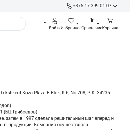
+375 17 399-01-07
+375 17 399-
Войти
Избранное
Сравнение
Корзина
+375 29 555-
+375 44 555-
+375 29 615-
Гарантия
info@gigamarket.b
9:00-18:00 Пн-Пт / 
выходной
- г. Минск ул. Гри
stikent Koza Plaza B Blok, K:6, No:708, P. K. 34235
-191 (Офис) / - г. 
Тимирязева 10 (С
едов).
1 (БЦ Грибоедов).
ве, затем в 1997 сделала решительный шаг вперед и
мент продукции. Компания осуществляла