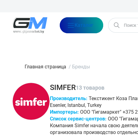
Каталог
Бренды
Акции
Блог
О нас
Оплата
Доставка
Конта
Главная страница
/
Бренды
SIMFER
13 товаров
Производитель:
Текстикент Коза Плаца 
Esenler, Istanbul, Turkey
Импортеры:
ООО "Гигамаркет" +375 29
Список сервис-центров
:
ООО "Гигамар
Компания Simfer начала свою деятель
организовала производство отдельн