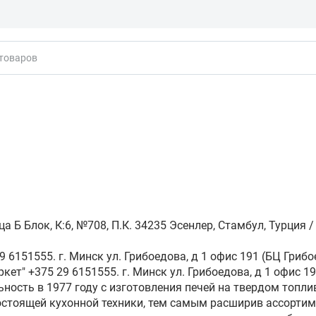
кты
Б Блок, К:6, №708, П.К. 34235 Эсенлер, Стамбул, Турция / Tek
 6151555. г. Минск ул. Грибоедова, д 1 офис 191 (БЦ Грибо
кет" +375 29 6151555. г. Минск ул. Грибоедова, д 1 офис 19
ность в 1977 году с изготовления печей на твердом топли
остоящей кухонной техники, тем самым расширив ассорти