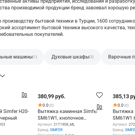
ственные активы предприятия, исследования и разработк
ства производимой продукции бренд завоевал хорошую ре
по производству бытовой техники в Турции, 1600 сотрудник
рокий ассортимент бытовой техники высокого качества, те
ребовательных покупателей.
льные машины
Духовые шкафы
Варочные п
(1)
(3)
380,99 руб.
385,13 р
0.0
0.0
(0)
(0)
 Simfer H20-
Вытяжка каминная Simfer
Вытяжка 
, черный
SM61W1, кнопочное
SM61W1 б
управление, белый
кнопочно
053
Артикул:
2171908_ML
Артикул:
272
Бренд:
SIMFER
Бренд:
SIMF