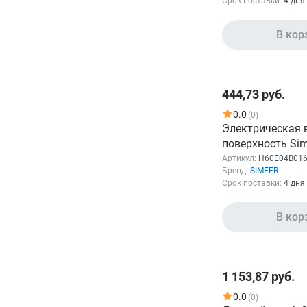
Срок поставки:
4 дня
Бренд
В кор
SIMFER
Показать
444,73 руб.
0.0
(0)
Электрическая 
поверхность Sim
H60E04B016, кон
Артикул:
H60E04B01
Бренд:
SIMFER
эмаль, независимая,
Срок поставки:
4 дня
нержавеющая с
В кор
1 153,87 руб.
0.0
(0)