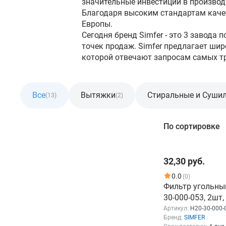
значительные инвестиции в производ
Благодаря высоким стандартам каче
Европы.
Сегодня бренд Simfer - это 3 завода 
точек продаж. Simfer предлагает ши
которой отвечают запросам самых т
Все
Вытяжки
Стиральные и Суши
(13)
(2)
Фильтр
По сортировке
Розничная цена
32,30 руб.
От
До
0.0
(0)
Фильтр угольный
30-000-053, 2шт
Артикул:
H20-30-000-
Бренд:
SIMFER