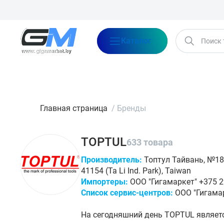
Каталог
Бренды
Акции
Блог
О нас
Оплата
Доставка
Конта
Главная страница
/
Бренды
TOPTUL
633 товара
Производитель:
Топтул Тайвань, №189,
41154 (Ta Li Ind. Park), Taiwan
Импортеры:
ООО "Гигамаркет" +375 29
Список сервис-центров:
ООО "Гигамар
На сегодняшний день TOPTUL являет