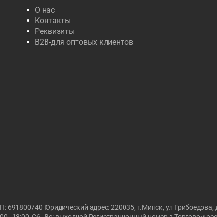
О нас
Контакты
Реквизиты
B2B-для оптовых клиентов
691800740 Юридический адрес: 220035, г.Минск, ул Грибоедова, д
00–18:00, Сб–Вс: выходной Регистрационный номер в Торговом реест