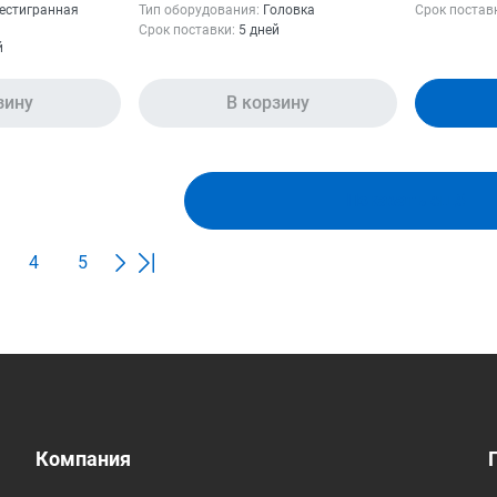
естигранная
Тип оборудования:
Головка
Срок постав
Срок поставки:
5 дней
й
зину
В корзину
Показать ещё
4
5
Компания