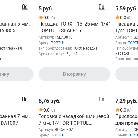
5 руб.
5,59 руб.
0.0
0.0
(0)
(0)
ранная 5 мм,
Насадка TORX T15, 25 мм, 1/4"
Насадка 
DA0805
TOPTUL FSEA0815
1/4" TOP
Артикул:
FSEA0815
Артикул:
FS
Бренд:
TOPTUL
Бренд:
TOPT
естигранная
Тип оборудования:
TORX насадка
Тип оборудо
насадка
Срок поставки:
5 дней
й
Срок постав
зину
В корзину
6,76 руб.
7,29 руб.
0.0
0.0
(0)
(0)
ранная 7 мм,
Головка с насадкой шлицевой
Приспосо
SDA1007
7 мм, 1/4" DR TOPTUL
для пров
BCCA0807
электрод
Артикул:
BCCA0807
Артикул:
JD
Бренд:
TOPTUL
Бренд:
TOPT
JDBU021