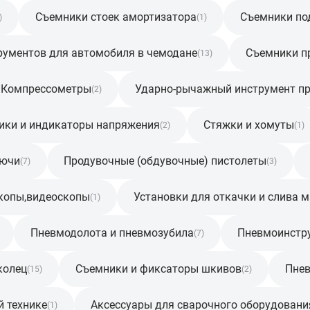
Съемники стоек амортизатора
Съемники по
)
(1)
рументов для автомобиля в чемодане
Съемники п
(13)
Компрессометры
Ударно-рычажный инструмент п
(2)
ики и индикаторы напряжения
Стяжки и хомуты
(2)
(1)
лючи
Продувочные (обдувочные) пистолеты
(7)
(3)
копы,видеоскопы
Установки для откачки и слива 
(1)
Пневмодолота и пневмозубила
Пневмоинстр
(7)
колец
Съемники и фиксаторы шкивов
Пне
(15)
(2)
й технике
Аксессуары для сварочного оборудовани
(1)