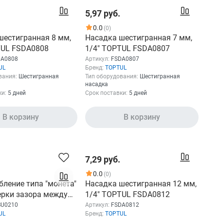
5,97 руб.
0.0
(0)
шестигранная 8 мм,
Насадка шестигранная 7 мм,
TUL FSDA0808
1/4" TOPTUL FSDA0807
DA0808
Артикул:
FSDA0807
UL
Бренд:
TOPTUL
вания:
Шестигранная
Тип оборудования:
Шестигранная
насадка
ки:
5 дней
Срок поставки:
5 дней
В корзину
В корзину
7,29 руб.
0.0
(0)
бление типа "монета"
Насадка шестигранная 12 мм,
ерки зазора между
1/4" TOPTUL FSDA0812
ами свечи TOPTUL
BU0210
Артикул:
FSDA0812
UL
Бренд:
TOPTUL
0