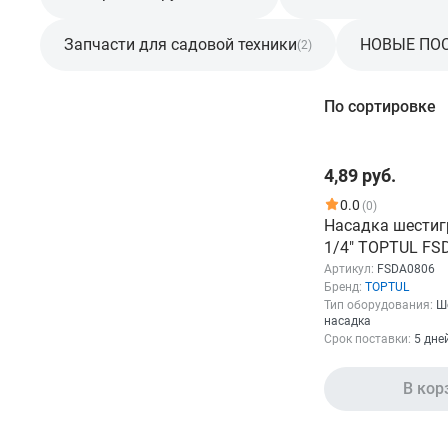
Запчасти для садовой техники
НОВЫЕ ПО
(2)
Фильтр
По сортировке
Розничная цена
4,89 руб.
От
До
0.0
(0)
Насадка шестиг
1/4" TOPTUL FS
Артикул:
FSDA0806
Бренд:
TOPTUL
Тип оборудования:
Ш
насадка
Бренд
Срок поставки:
5 дне
TOPTUL
В кор
Показать