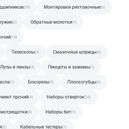
дшипников
Монтировки рихтовочные
(25)
(6)
ружин
Обратные молотки
(2)
(1)
рочий
(18)
Телескопы
Смазочные шприцы
(5)
(8)
Лупы и линзы
Пинцеты и зажимы
(3)
(1)
масла
Бокорезы
Плоскогубцы
(1)
(3)
(6)
умент прочий
Наборы отверток
(4)
(16)
вмотрещотки
Наборы бит
(4)
(1)
я
Кабельные тестеры
(2)
(1)