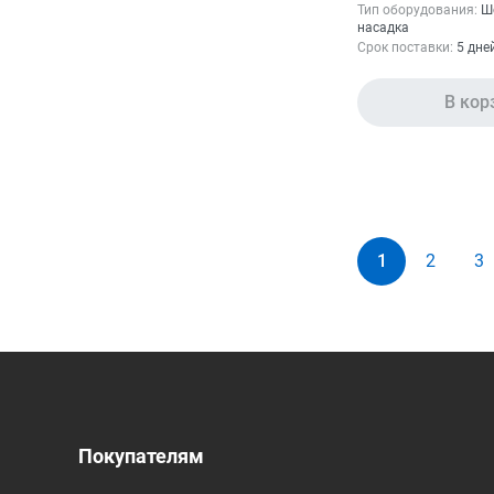
Тип оборудования:
Ш
насадка
Срок поставки:
5 дне
В кор
1
2
3
Покупателям