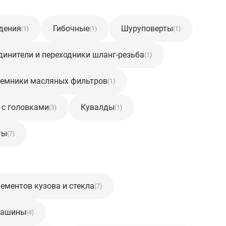
дения
Гибочные
Шуруповерты
(1)
(1)
(1)
динители и переходники шланг-резьба
(1)
емники масляных фильтров
(1)
 с головками
Кувалды
(3)
(1)
ты
(7)
ементов кузова и стекла
(7)
машины
(4)