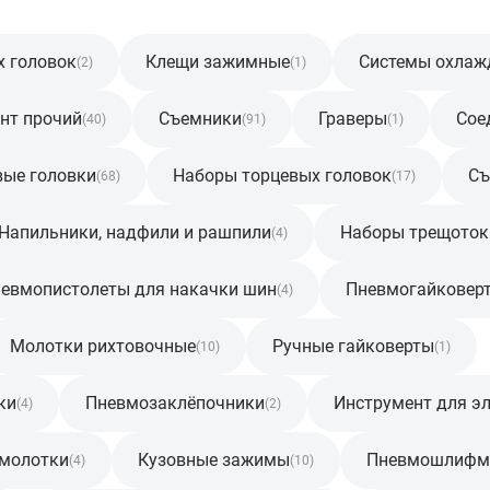
х головок
Клещи зажимные
Системы охлаж
(2)
(1)
нт прочий
Съемники
Граверы
Сое
(40)
(91)
(1)
вые головки
Наборы торцевых головок
Съ
(68)
(17)
Напильники, надфили и рашпили
Наборы трещоток
(4)
евмопистолеты для накачки шин
Пневмогайковер
(4)
Молотки рихтовочные
Ручные гайковерты
(10)
(1)
ки
Пневмозаклёпочники
Инструмент для эл
(4)
(2)
 молотки
Кузовные зажимы
Пневмошлиф
(4)
(10)