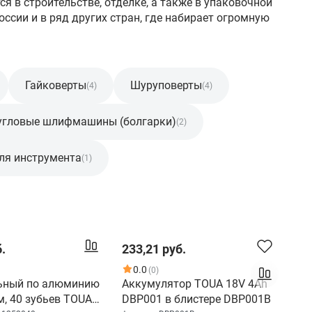
 в строительстве, отделке, а также в упаковочной
ссии и в ряд других стран, где набирает огромную
Гайковерты
Шуруповерты
(4)
(4)
 угловые шлифмашины (болгарки)
(2)
для инструмента
(1)
.
233,21 руб.
0.0
(0)
ьный по алюминию
Аккумулятор TOUA 18V 4Ah
м, 40 зубьев TOUA
DBP001 в блистере DBP001B