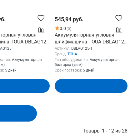
уб.
545,94 руб.
0.0
(0)
торная угловая
Аккумуляторная угловая
ина TOUA DBLAG125
шлифмашина TOUA DBLAG125
Б+ЗУ) DBLAG125-1
18v (1АКБ+ЗУ) DBLAG125-1
LAG125
Артикул:
DBLAG125-1
Бренд:
TOUA
вания:
Аккумуляторная
Тип оборудования:
Аккумуляторная
шм)
болгарка (ушм)
ки:
5 дней
Срок поставки:
5 дней
В корзину
В корзину
Товары 1 - 12 из 28