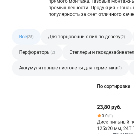
прямого монтажа. Газовые монтажные
промышленности. Продукция «Toua» по
популярность за счет отличного каче
Все
Для торцовочных пил по дереву
(28)
(2)
Перфораторы
Степлеры и гвоздезабивате
(2)
Аккумуляторные пистолеты для герметика
(2)
Фильтр
По сортировке
Розничная цена
23,80 руб.
От
До
0.0
(0)
Диск пильный п
125x20 мм, 24Т