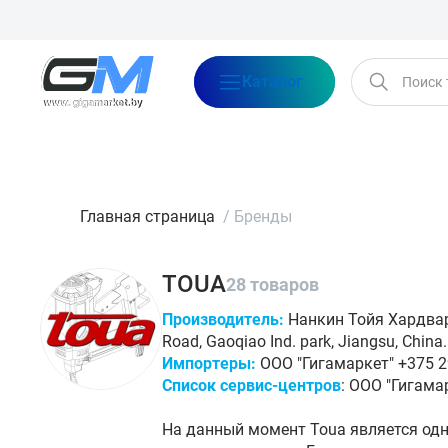
Каталог
Бренды
Акции
Блог
О нас
Оплата
Доставка
Конта
Главная страница
/
Бренды
TOUA
28 товаров
Производитель:
Нанкин Тойя Хардваре 
Road, Gaoqiao Ind. park, Jiangsu, China.
Импортеры:
ООО "Гигамаркет" +375 29
Список сервис-центров
: ООО "Гигама
На данный момент Toua является од