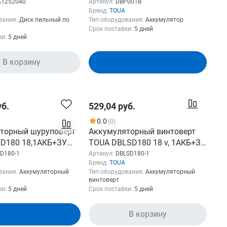
040
A1252040
Артикул:
DBP001B
Бренд:
TOUA
вания:
Диск пильный по
Тип оборудования:
Аккумулятор
Срок поставки:
5 дней
ки:
5 дней
В корзину
В корзину
уб.
529,04 руб.
0.0
(0)
торный шуруповерт
Аккумуляторный винтоверт
D180 18,1АКБ+ЗУ
TOUA DBLSD180 18 v, 1АКБ+ЗУ
1
DBLSD180-1
D180-1
Артикул:
DBLSD180-1
Бренд:
TOUA
вания:
Аккумуляторный
Тип оборудования:
Аккумуляторный
винтоверт
ки:
5 дней
Срок поставки:
5 дней
В корзину
В корзину