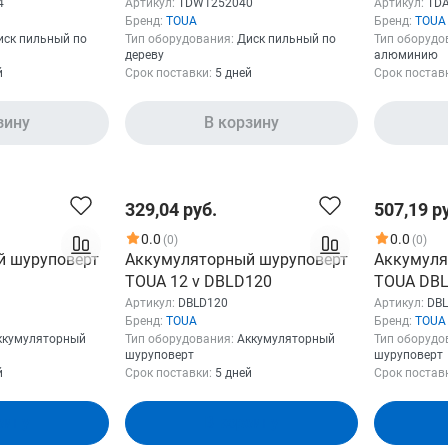
TDW1252040
TDA1252
4
Артикул:
TDW1252040
Артикул:
TD
Бренд:
TOUA
Бренд:
TOUA
иск пильный по
Тип оборудования:
Диск пильный по
Тип оборудо
дереву
алюминию
й
Срок поставки:
5 дней
Срок постав
зину
В корзину
329,04 руб.
507,19 р
0.0
0.0
(0)
(0)
й шуруповерт
Аккумуляторный шуруповерт
Аккумуля
TOUA 12 v DBLD120
TOUA DBL
DBLD180-
Артикул:
DBLD120
Артикул:
DBL
Бренд:
TOUA
Бренд:
TOUA
ккумуляторный
Тип оборудования:
Аккумуляторный
Тип оборудо
шуруповерт
шуруповерт
й
Срок поставки:
5 дней
Срок постав
зину
В корзину