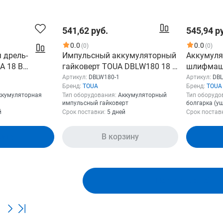
541,62 руб.
545,94 р
0.0
0.0
(0)
(0)
 дрель-
Импульсный аккумуляторный
Аккумуля
A 18 В
гайковерт TOUA DBLW180 18 В
шлифмаш
1 АКБ + ЗУ DBLW180-1
18v (1АК
Артикул:
DBLW180-1
Артикул:
DB
Бренд:
TOUA
Бренд:
TOUA
ккумуляторная
Тип оборудования:
Аккумуляторный
Тип оборудо
импульсный гайковерт
болгарка (у
й
Срок поставки:
5 дней
Срок постав
зину
В корзину
Показать ещё