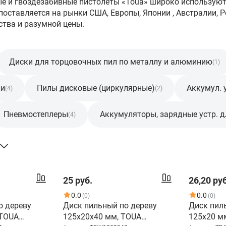
 и гвоздезабивные пистолеты «Toua» широко используются
ставляется на рынки США, Европы, Японии , Австралии, Ро
ства и разумной цены.
Диски для торцовочных пил по металлу и алюминию
(1)
ли
Пилы дисковые (циркулярные)
Аккумул.
(4)
(2)
Пневмостеплеры
Аккумуляторы, зарядные устр. 
(4)
25 руб.
26,20 руб
0.0
0.0
(0)
(0)
о дереву
Диск пильный по дереву
Диск пил
 TOUA
125x20x40 мм, TOUA
125x20 м