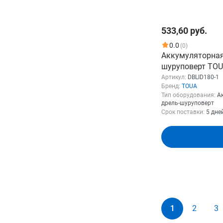
533,60 руб.
0.0
(0)
Аккумуляторная
шуруповерт TOU
DBLID180-1
Артикул:
DBLID180-1
Бренд:
TOUA
Тип оборудования:
А
дрель-шуруповерт
Срок поставки:
5 дне
В кор
1
2
3