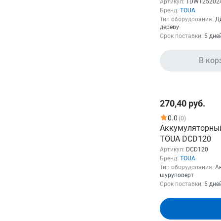
TDW1252024
Артикул:
TDW125202
Бренд:
TOUA
Тип оборудования:
Д
дереву
Бренд
Срок поставки:
5 дне
TOUA
В кор
Показать
270,40 руб.
0.0
(0)
Аккумуляторны
TOUA DCD120
Артикул:
DCD120
Бренд:
TOUA
Тип оборудования:
А
шуруповерт
Срок поставки:
5 дне
В кор