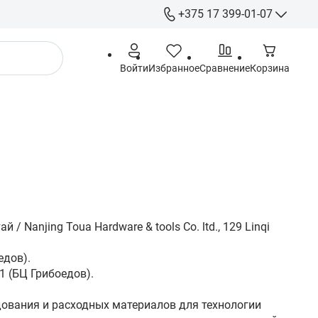
+375 17 399-01-07
+375 17 399-
Войти
Избранное
Сравнение
Корзина
+375 29 555-
+375 44 555-
+375 29 615-
Гарантия
info@gigamarket.b
9:00-18:00 Пн-Пт / 
выходной
- г. Минск ул. Гри
/ Nanjing Toua Hardware & tools Co. ltd., 129 Linqi
-191 (Офис) / - г. 
Тимирязева 10 (С
едов).
91 (БЦ Грибоедов).
ования и расходных материалов для технологии