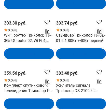
В корзину
В корзину
303,30 руб.
303,74 руб.
0.0
0.0
(0)
(0)
Wi-Fi роутер Триколор TR-
Саундбар Триколор TR-SB-
3G/4G-router-02, Wi-Fi 4,
01 2.1 80Вт +40Вт черный
N300, 2.4ГГц, 3 LAN, 3G/4G,
черный [046/91/00054231]
В корзину
В корзину
359,56 руб.
383,48 руб.
0.0
0.0
(0)
(0)
Комплект спутникового
Усилитель сигнала
телевидения Триколор HD
Триколор DS-2100-kit
"СТАНДАРТ- 2" черный
направленная,
(046/91/00060524)
однодиапазонная
В корзину
В корзину
[046/91/00050419]