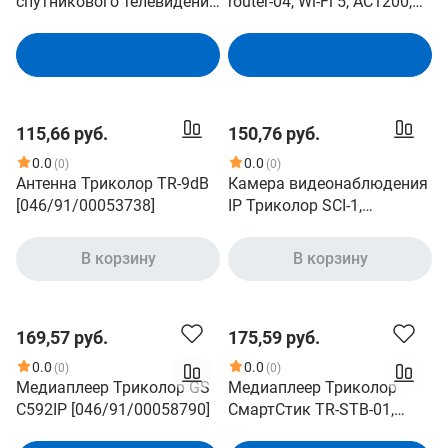
спутникового телевидения
router-04, Wi-Fi 5, AC1200,
ТРИКОЛОР СТВ-0.55
2.4/5ГГц, 3 LAN, черный
[046/91/00057758]
В корзину
В корзину
115,66 руб.
150,76 руб.
0.0
0.0
(0)
(0)
Антенна Триколор TR-9dB
Камера видеонаблюдения
[046/91/00053738]
IP Триколор SCI-1,
1920х1080 pix, 2.8 мм,
белый [046/91/00052296]
В корзину
В корзину
169,57 руб.
175,59 руб.
0.0
0.0
(0)
(0)
Медиаплеер Триколор GS
Медиаплеер Триколор
C592IP [046/91/00058790]
СмартСтик TR-STB-01,
16ГБ [046/91/00059357]