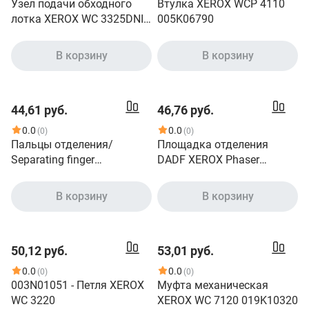
Узел подачи обходного
Втулка XEROX WCP 4110
лотка XEROX WC 3325DNI
005K06790
130N01675
В корзину
В корзину
44,61 руб.
46,76 руб.
0.0
0.0
(0)
(0)
Пальцы отделения/
Площадка отделения
Separating finger
DADF XEROX Phaser
(BT00001600133)
3635MFP 003N01042
В корзину
В корзину
50,12 руб.
53,01 руб.
0.0
0.0
(0)
(0)
003N01051 - Петля XEROX
Муфта механическая
WC 3220
XEROX WC 7120 019K10320