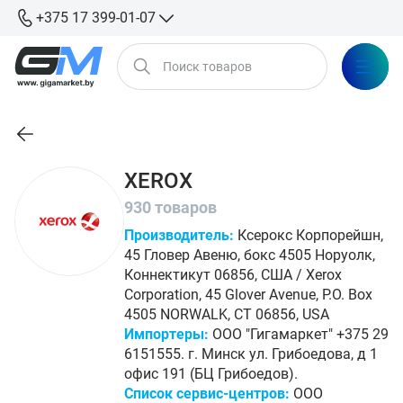
+375 17 399-01-07
XEROX
930 товаров
Производитель:
Ксерокс Корпорейшн,
45 Гловер Авеню, бокс 4505 Норуолк,
Коннектикут 06856, США / Xerox
Corporation, 45 Glover Avenue, P.O. Box
4505 NORWALK, CT 06856, USA
Импортеры:
ООО "Гигамаркет" +375 29
6151555. г. Минск ул. Грибоедова, д 1
офис 191 (БЦ Грибоедов).
Список сервис-центров:
ООО