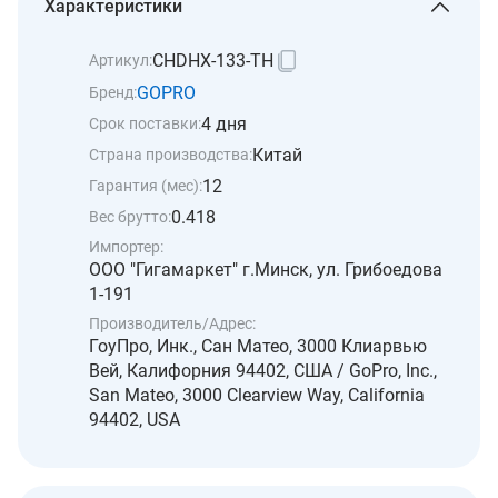
Характеристики
CHDHX-133-TH
Артикул:
GOPRO
Бренд:
4 дня
Срок поставки:
Китай
Страна производства:
12
Гарантия (мес):
0.418
Вес брутто:
Импортер:
ООО "Гигамаркет" г.Минск, ул. Грибоедова
1-191
Производитель/Адрес:
ГоуПро, Инк., Сан Матео, 3000 Клиарвью
Вей, Калифорния 94402, США / GoPro, Inc.,
San Mateo, 3000 Clearview Way, California
94402, USA