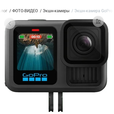
алог
/
ФОТО-ВИДЕО
/
Экшн-камеры
/
Экшн-камера GoPro 