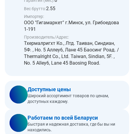
6
Гарантия (мес):
2.55
Вес брутто:
Импортер:
ООО "Гигамаркет" г.Минск, ул. Грибоедова
1-191
Производитель/Адрес:
Тхермалригхт Ко., Лтд. Таиван, Синдиан,
5Ф. , Но. 5 Аллеу6, Лане 45 Баосинг Роад. /
Thermalright Co., Ltd. Taiwan, Sindian, 5F. ,
No. 5 Alley6, Lane 45 Baosing Road.
Доступные цены
Широкий ассортимент товаров по ценам,
доступных каждому.
Работаем по всей Беларуси
Быстрая и надежная доставка, где бы вы ни
находились.