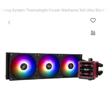
ling System Thermalright Frozen Warframe 360 Ultra Black 