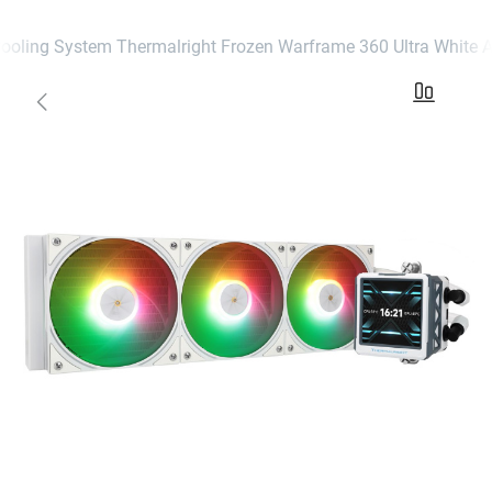
ling System Thermalright Frozen Warframe 360 Ultra White 