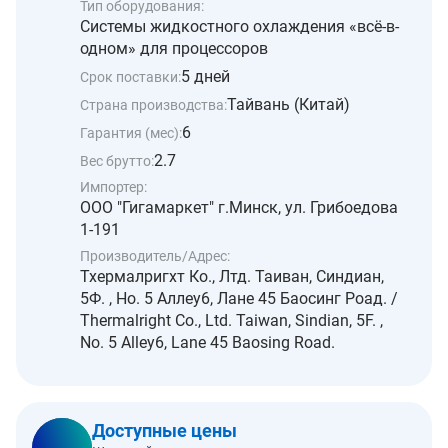
Тип оборудования:
Системы жидкостного охлаждения «всё-в-
одном» для процессоров
5 дней
Срок поставки:
Тайвань (Китай)
Страна производства:
6
Гарантия (мес):
2.7
Вес брутто:
Импортер:
ООО "Гигамаркет" г.Минск, ул. Грибоедова
1-191
Производитель/Адрес:
Тхермалригхт Ко., Лтд. Таиван, Синдиан,
5Ф. , Но. 5 Аллеу6, Лане 45 Баосинг Роад. /
Thermalright Co., Ltd. Taiwan, Sindian, 5F. ,
No. 5 Alley6, Lane 45 Baosing Road.
Доступные цены