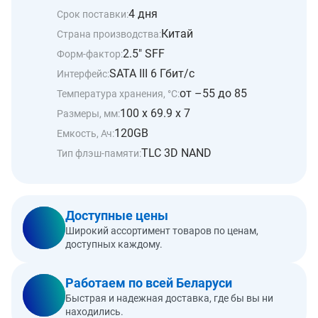
4 дня
Срок поставки:
Китай
Страна производства:
2.5" SFF
Форм-фактор:
SATA III 6 Гбит/c
Интерфейс:
от –55 до 85
Температура хранения, °С:
100 x 69.9 x 7
Размеры, мм:
120GB
Емкость, Ач:
TLC 3D NAND
Тип флэш-памяти:
Доступные цены
Широкий ассортимент товаров по ценам,
доступных каждому.
Работаем по всей Беларуси
Быстрая и надежная доставка, где бы вы ни
находились.