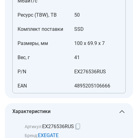
Мбайт/с
Ресурс (TBW), TB
50
Комплект поставки
SSD
Размеры, мм
100 x 69.9 x 7
Вес, г
41
P/N
EX276536RUS
EAN
4895205106666
Характеристики
EX276536RUS
Артикул:
EXEGATE
Бренд: