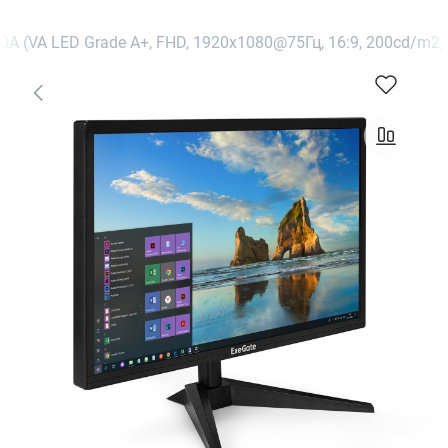
A (VA LED Grade A+, FHD, 1920x1080@75Гц, 16:9, 200cd/m2, 30