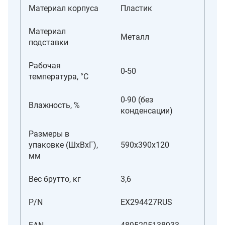
Материал корпуса
Пластик
Материал
Металл
подставки
Рабочая
0-50
температура, °C
0-90 (без
Влажность, %
конденсации)
Размеры в
упаковке (ШxВxГ),
590x390x120
мм
Вес брутто, кг
3,6
P/N
EX294427RUS