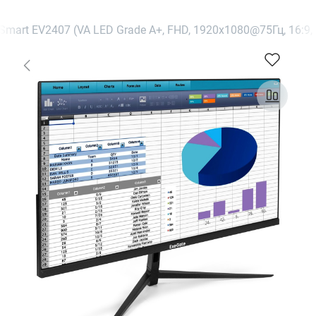
mart EV2407 (VA LED Grade A+, FHD, 1920x1080@75Гц, 16:9, 2