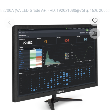
2700A (VA LED Grade A+, FHD, 1920x1080@75Гц, 16:9, 200cd/m