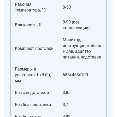
Рабочая
0-50
температура, °C
0-90 (без
Влажность, %
конденсации)
Монитор,
инструкция, кабель
Комплект поставки
HDMI, адаптер
питания, подставка
Размеры в
упаковке (ШxВxГ),
685x453x100
мм
Вес с подставкой
3,85
Вес без подставки
3,7
Вес брутто, кг
4,92