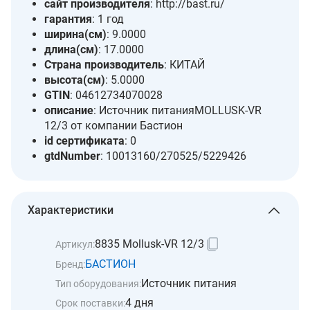
сайт производителя
: http://bast.ru/
гарантия
: 1 год
ширина(см)
: 9.0000
длина(см)
: 17.0000
Страна производитель
: КИТАЙ
высота(см)
: 5.0000
GTIN
: 04612734070028
описание
: Источник питанияMOLLUSK-VR
12/3 от компании Бастион
id сертификата
: 0
gtdNumber
: 10013160/270525/5229426
Характеристики
8835 Mollusk-VR 12/3
Артикул:
БАСТИОН
Бренд:
Источник питания
Тип оборудования:
4 дня
Срок поставки: