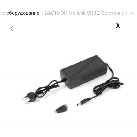
вое оборудование
/
БАСТИОН Mollusk-VR 12/3 источник пита