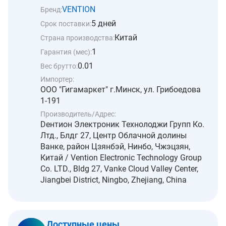
VENTION
Бренд:
5 дней
Срок поставки:
Китай
Страна производства:
1
Гарантия (мес):
0.01
Вес брутто:
Импортер:
ООО "Гигамаркет" г.Минск, ул. Грибоедова
1-191
Производитель/Адрес:
Dентион Электроник Технолоджи Групп Ко.
Лтд., Блдг 27, Центр Облачной долины
Ванке, район Цзянбэй, Нинбо, Чжэцзян,
Китай / Vention Electronic Technology Group
Co. LTD., Bldg 27, Vanke Cloud Valley Center,
Jiangbei District, Ningbo, Zhejiang, China
Доступные цены