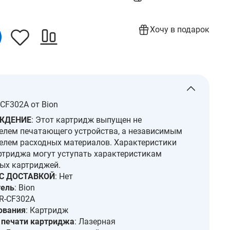
Хочу в подарок
CF302A от Bion
ЖДЕНИЕ
: Этот картридж выпущен не
елем печатающего устройства, а независимым
елем расходных материалов. Характеристики
ртриджа могут уступать характеристикам
ых картриджей.
С ДОСТАВКОЙ
: Нет
тель
: Bion
CR-CF302A
ования
: Картридж
 печати картриджа
: Лазерная