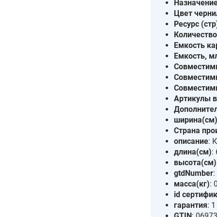
Назначени
Цвет черни
Ресурс (стр
Количеств
Емкость к
Емкость, м
Совместим
Совместим
Совместим
Артикулы в
Дополните
ширина(см
Страна про
описание
: 
длина(см)
:
высота(см)
gtdNumber
масса(кг)
: 
id сертифи
гарантия
: 1
GTIN
: 0697