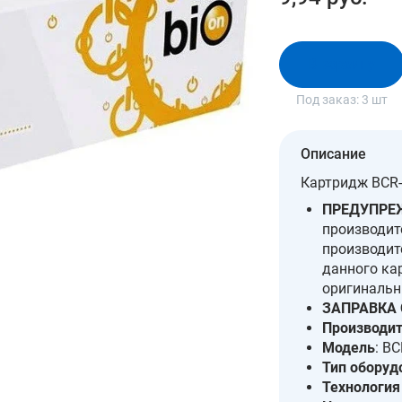
В корзину
Под заказ:
3 шт
Описание
Картридж BCR-
ПРЕДУПРЕ
производит
производит
данного ка
оригинальн
ЗАПРАВКА 
Производи
Модель
: B
Тип оборуд
Технология