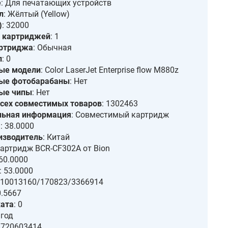
е
: Для печатающих устройств
л
: Жёлтый (Yellow)
)
: 32000
о картриджей
: 1
артриджа
: Обычная
л
: 0
ые модели
: Color LaserJet Enterprise flow M880z
ые фотобарабаны
: Нет
ые чипы
: Нет
сех совместимых товаров
: 1302463
льная информация
: Совместимый картридж
)
: 38.0000
изводитель
: Китай
Картридж BCR-CF302A от Bion
 60.0000
: 53.0000
: 10013160/170823/3366914
0.5667
ката
: 0
 год
3720603414