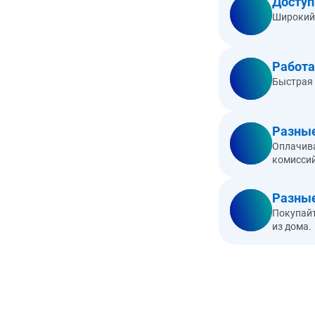
Досту
Широкий 
Работа
Быстрая 
Разные
Оплачива
комиссий
Разные
Покупайт
из дома.