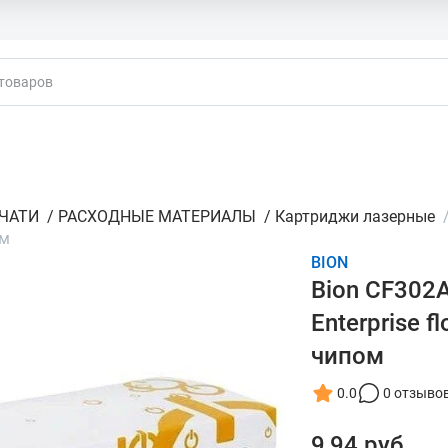
кты
ЕЧАТИ
/
РАСХОДНЫЕ МАТЕРИАЛЫ
/
Картриджи лазерные
ом
BION
Bion CF302A
Enterprise 
чипом
0.0
0 отзыво
9,94 руб.