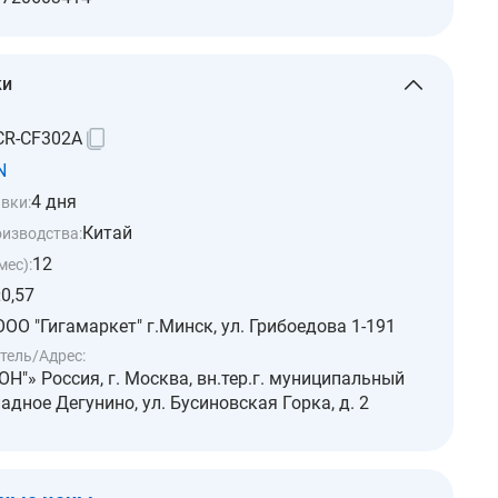
ки
CR-CF302A
N
4 дня
вки:
Китай
оизводства:
12
мес):
0,57
:
ООО "Гигамаркет" г.Минск, ул. Грибоедова 1-191
тель/Адрес:
Н"» Россия, г. Москва, вн.тер.г. муниципальный
адное Дегунино, ул. Бусиновская Горка, д. 2