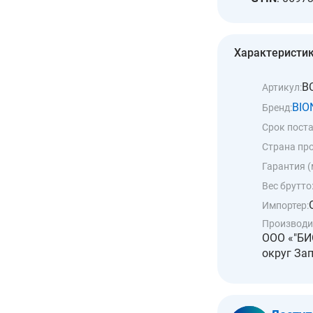
Характеристи
B
Артикул:
BIO
Бренд:
Срок поста
Страна пр
Гарантия (
Вес брутто
Импортер:
Производи
ООО «"БИО
округ Зап