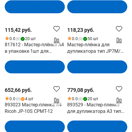
FP80/81/82/85/86/153/15
В корзину
В корзину
8
115,42 руб.
118,23 руб.
0.0
20 шт
0.0
50 шт
(0)
(0)
817612 - Мастер-плёнка А4
Мастер-плёнка для
в упаковке 1шт для
дупликатора тип JP7M/
дупликатора тип 2330S
MASTER JP-7M
для Ricoh Priport DX2330
В корзину
В корзину
652,66 руб.
779,08 руб.
0.0
4 шт
0.0
20 шт
(0)
(0)
893023 Мастер-пленка А4
893529 - Мастер-пленка
Ricoh JP-10S CPMT-12
для дупликатора A3 тип
500 для Ricoh Priport
DD5450, упаковка 2
В корзину
В корзину
рулона