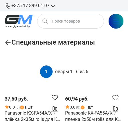
+375 17 399-01-07
Специальные материалы
По сортировке
1
Товары 1 - 6 из 6
37,50 руб.
60,94 руб.
0.0
1 шт
0.0
1 шт
(0)
(0)
Panasonic KX-FA54A/X 7
Panasonic KX-FA55A/X 7
плёнка 2x35м rolls для KX-
плёнка 2x50м rolls для KX-
FP143/148, KX-FC233/243
FC195, KX-FM90, KX-