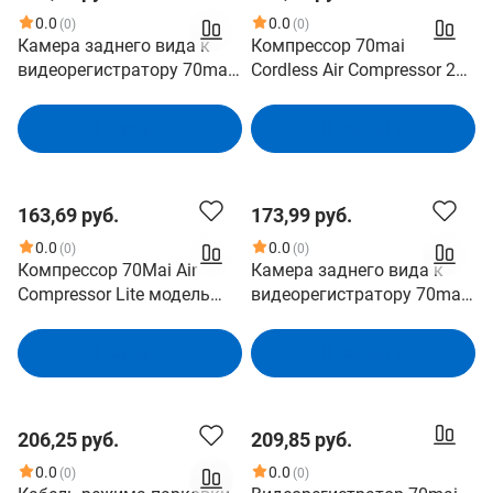
0.0
0.0
(0)
(0)
Камера заднего вида к
Компрессор 70mai
видеорегистратору 70mai
Cordless Air Compressor 2
Midrive RC12 Rear Camera
Midrive TP07 Встроенная
SC200AI,1920*1080,130°,Эк
литиевая батарея,уровень
В корзину
В корзину
сплуатационная
шума 80 дБ,механические
температура -10℃～60℃
кнопки,светодиодная
подсветка,150 PSI
163,69 руб.
173,99 руб.
0.0
0.0
(0)
(0)
Компрессор 70Mai Air
Камера заднего вида к
Compressor Lite модель
видеорегистратору 70mai
Midrive TP03
Midrive RC24 Rear Camera
Автомобильный
SC200AI,1920*1080,130°,Эк
В корзину
В корзину
компрессор, черный,
сплуатационная
Габариты 164х148x54 мм,
температура -10℃～60℃
Поток 25 л/мин, Экран,
206,25 руб.
209,85 руб.
Металлический корпус
0.0
0.0
(0)
(0)