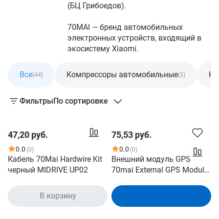
(БЦ Грибоедов).
70MAI — бренд автомобильных
электронных устройств, входящий в
экосистему Xiaomi.
Все
Компрессоры автомобильные
На
(44)
(3)
Фильтры
По сортировке
47,20 руб.
75,53 руб.
0.0
0.0
(0)
(0)
Кабель 70Mai Hardwire Kit
Внешний модуль GPS
черный MIDRIVE UP02
70mai External GPS Module
GPS03 Отслеживание GPS
и ГЛОНАСС Совместим с
В корзину
В корзину
видеорегистратором
70mai Dash Cam Lite 2