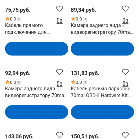
Midrive D10
75,75 руб.
89,34 руб.
0.0
0.0
(0)
(0)
Кабель прямого
Камера заднего вида к
подключения для
видеорегистратору 70mai
видеорегистратора 70mai
Midrive RC22 Rear Camera
Hardwire Kit Midrive UP03
SC200AI,1920*1080,130°,Эк
В корзину
В корзину
Совместим с
сплуатационная
видеорегистратором
температура -10℃～60℃
70mai M500. Входное
92,94 руб.
131,83 руб.
напряжение: DC 12-30V.
Защита от низкого
0.0
0.0
(0)
(0)
напряжения: 11.6V/22.8V.
Камера заднего вида к
Кабель режима парковки
Выходное
видеорегистратору 70mai
70mai OBD-Ⅱ Hardwire Kit
Midrive RC21 Rear Camera
Midrive OBD01 Кабель
SC200AI,1920*1080,130°,Эк
режима парковки 70mai
В корзину
В корзину
сплуатационная
OBD-Ⅱ Hardwire Kit Midrive
температура -10℃～60℃
OBD01
143,06 руб.
150,51 руб.