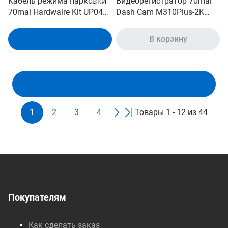
Кабель режима парковки
Видеорегистратор 70mai
70mai Hardwaire Kit UP04
Dash Cam M310Plus-2K
Кабель режима парковки
Разрешение экрана: 2560
70mai Hardware Kit UP04
x 1440, 30 fps, объектив
В корзину
В корзину
F1.55, угол обзора 143°,
объем памяти 16~256GB,
рабочая температура
-10℃~60℃, разъем
Показать ещё
3.5m（Type-C）
1
2
3
4
Товары 1 - 12 из 44
Покупателям
Как сделать заказ