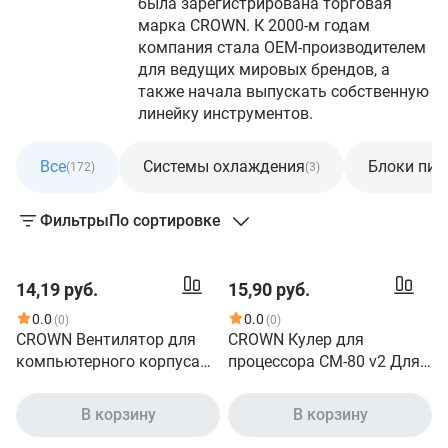
была зарегистрирована торговая
марка CROWN. К 2000-м годам
компания стала OEM-производителем
для ведущих мировых брендов, а
также начала выпускать собственную
линейку инструментов.
Все
Системы охлаждения
Блоки пит
(172)
(3)
Фильтры
По сортировке
14,19 руб.
15,90 руб.
0.0
0.0
(0)
(0)
CROWN Вентилятор для
CROWN Кулер для
компьютерного корпуса
процессора CM-80 v2 Для
CMCF-12025S-1221
Intel + 1700 и AMD, TDP до
120*120*25мм;Синий
65 Ватт, коннектор 3 pin,
В корзину
В корзину
16LED;1500 об/
Низкая посадка