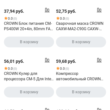
мин;35CFM;20Дб;Подшипн
радиатора ,
ик
Гидродинамический
37,94 руб.
52,75 руб.
скольжения;3pin+MOLEX
подшипник, Размер:
папа-мама 40+10см
115*103*42 мм
0.0
0.0
(0)
(0)
(CM000003693)
CROWN Блок питания CM-
Сварочная маска CROWN
PS400W 20+4in, 80mm FAN,
CAXW-MA2-C90G CAXW-
SATA*2, PATA big Molex *4,
MA2-C90G
FDD*1, 4+4pin, Lines 1x12V
В корзину
В корзину
OEM (CM000000002)
56,01 руб.
59,68 руб.
0.0
0.0
(0)
(0)
CROWN Кулер для
Компрессор
процессора CM-5 Для Intel
автомобильный CROWN
и AMD,TDP до 187
CT36059
Ватт,5шт. теплопроводных
В корзину
В корзину
трубок,Синяя
светодиодная
подсветка,Гидродинамиче