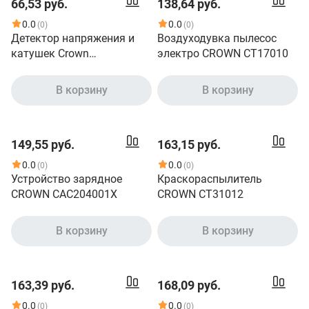
66,53 руб.
138,64 руб.
скиий подшипник,Размер:
148*126*85 мм
0.0
0.0
(0)
(0)
Детектор напряжения и
Воздуходувка пылесос
катушек Crown
электро CROWN CT17010
бесконтактный CT44093
В корзину
В корзину
149,55 руб.
163,15 руб.
0.0
0.0
(0)
(0)
Устройство зарядное
Краскораспылитель
CROWN CAC204001X
CROWN CT31012
В корзину
В корзину
163,39 руб.
168,09 руб.
0.0
0.0
(0)
(0)