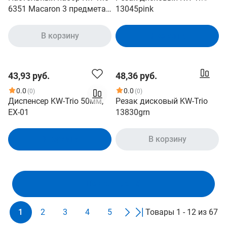
6351 Macaron 3 предмета
13045pink
пластик ассорти (06351)
В корзину
В корзину
43,93 руб.
48,36 руб.
0.0
0.0
(0)
(0)
Диспенсер KW-Trio 50мм,
Резак дисковый KW-Trio
EX-01
13830grn
В корзину
В корзину
Показать ещё
1
2
3
4
5
Товары 1 - 12 из 67