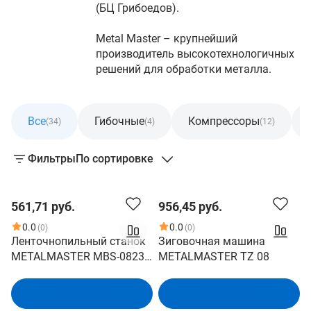
(БЦ Грибоедов).
Metal Master – крупнейший
производитель высокотехнологичных
решений для обработки металла.
Все
Гибочные
Компрессоры
(34)
(4)
(12)
Фильтры
По сортировке
561,71 руб.
956,45 руб.
0.0
0.0
(0)
(0)
Ленточнопильный станок
Зиговочная машина
METALMASTER MBS-0823
METALMASTER TZ 08
19566
В корзину
В корзину