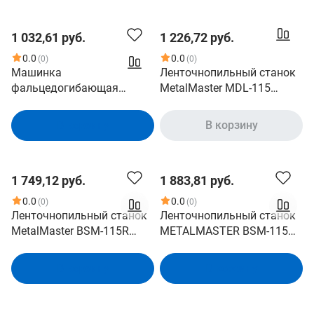
1 032,61 руб.
1 226,72 руб.
0.0
0.0
(0)
(0)
Машинка
Ленточнопильный станок
фальцедогибающая
MetalMaster MDL-115
роликовая для станка
18401
LBM серии EuroMaster
В корзину
В корзину
METALMASTER
1 749,12 руб.
1 883,81 руб.
0.0
0.0
(0)
(0)
Ленточнопильный станок
Ленточнопильный станок
MetalMaster BSM-115R
METALMASTER BSM-115
18540
Vario 19876
В корзину
В корзину