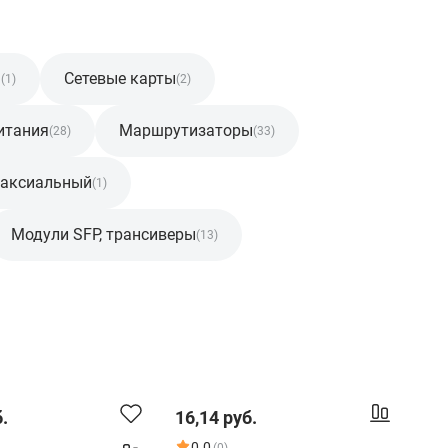
D
Сетевые карты
(1)
(2)
итания
Маршрутизаторы
(28)
(33)
оаксиальный
(1)
Модули SFP, трансиверы
(13)
.
16,14 руб.
0.0
(0)