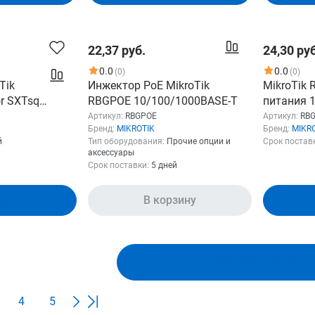
22,37 руб.
24,30 руб
0.0
0.0
(0)
(0)
Tik
Инжектор PoE MikroTik
MikroTik
r SXTsq
RBGPOE 10/100/1000BASE-T
питания 1
Артикул:
RBGPOE
Артикул:
RB
Бренд:
MIKROTIK
Бренд:
MIKR
й
Тип оборудования:
Прочие опции и
Срок постав
аксессуары
Срок поставки:
5 дней
зину
В корзину
Показать ещё
4
5