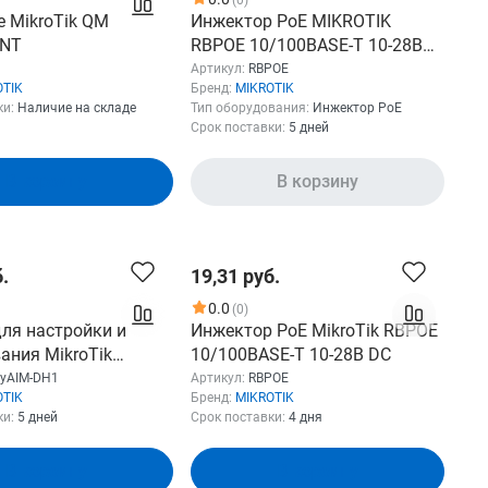
е MikroTik QM
Инжектор PoE MIKROTIK
UNT
RBPOE 10/100BASE-T 10-28В
DС
Артикул:
RBPOE
OTIK
Бренд:
MIKROTIK
ки:
Наличие на складе
Тип оборудования:
Инжектор PoE
Срок поставки:
5 дней
В корзину
В корзину
.
19,31 руб.
0.0
(0)
для настройки и
Инжектор PoE MikroTik RBPOE
ания MikroTik
10/100BASE-T 10-28В DС
H1 Aiming tool for
yAIM-DH1
Артикул:
RBPOE
OTIK
Бренд:
MIKROTIK
Wire nRAY
ки:
5 дней
Срок поставки:
4 дня
В корзину
В корзину