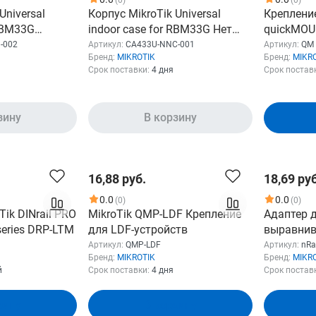
Universal
Корпус MikroTik Universal
Креплени
 RBM33G
indoor case for RBM33G Нет
quickMO
еты с
пакета с креплениями
-002
Артикул:
CA433U-NNC-001
Артикул:
QM
Бренд:
MIKROTIK
Бренд:
MIKR
ками,
Срок поставки:
4 дня
Срок постав
зину
В корзину
16,88 руб.
18,69 руб
0.0
0.0
(0)
(0)
ik DINrail PRO
MikroTik QMP-LDF Крепление
Адаптер 
 series DRP-LTM
для LDF-устройств
выравнив
nRayAIM-D
Артикул:
QMP-LDF
Артикул:
nRa
Бренд:
MIKROTIK
Бренд:
MIKR
Wireless 
й
Срок поставки:
4 дня
Срок постав
зину
В корзину