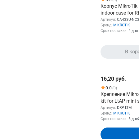
Корпус MikroTik 
indoor case for
отсутствует пак
Артикул:
CA433U-NC3
Бренд:
MIKROTIK
болтиками, нож
Срок поставки:
4 дня
заземлением
Бренд
В кор
MIKROTIK
174
Показать
16,20 руб.
0.0
(0)
Крепление MikroT
kit for LtAP mini
Артикул:
DRP-LTM
Бренд:
MIKROTIK
Срок поставки:
5 дне
В кор