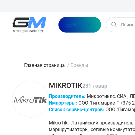
Каталог
Бренды
Акции
Блог
О нас
Оплата
Доставка
Конта
Главная страница
/
Бренды
MIKROTIK
231 товар
Производитель:
Микротиклс, СИА., ЛВ-1
Импортеры:
ООО "Гигамаркет" +375 29
Список сервис-центров:
ООО "Гигамар
MikroTik - Латвийский производитель
маршрутизаторы, сетевые коммутатор