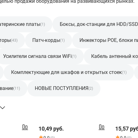
с целью продажи оборудования на развивающихся рынках.
теринские платы
Боксы, док-станции для HDD/SS
(1)
торы
Патч-корды
Инжекторы POE, блоки п
(43)
(1)
Усилители сигнала связи WiFi
Кабель антенный к
(1)
Комплектующие для шкафов и открытых стоек
(1)
ование
НОВЫЕ ПОСТУПЛЕНИЯ
(11)
(2)
10,49 руб.
15,57 руб
0.0
0.0
(0)
(0)