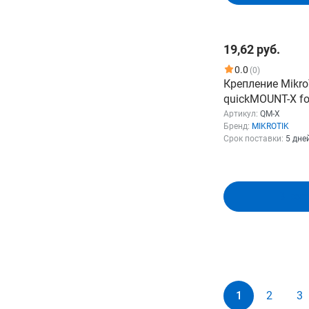
19,62 руб.
0.0
(0)
Крепление Mikro
quickMOUNT-X fo
products QM-X
Артикул:
QM-X
Бренд:
MIKROTIK
Срок поставки:
5 дне
В кор
1
2
3