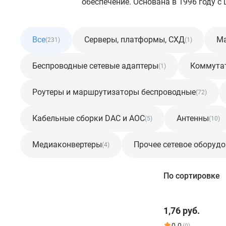
обеспечение. Основана в 1996 году 
Все
Серверы, платформы, СХД
Ма
(231)
(1)
Беспроводные сетевые адаптеры
Коммута
(1)
Роутеры и маршрутизаторы беспроводные
(72)
Кабельные сборки DAC и AOC
Антенны
(5)
(10)
Медиаконвертеры
Прочее сетевое оборуд
(4)
Фильтр
По сортировке
Розничная цена
1,76 руб.
От
До
0.0
(0)