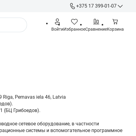
+375 17 399-01-07
+375 17 399-
Войти
Избранное
Сравнение
Корзина
+375 29 555-
+375 44 555-
+375 29 615-
Гарантия
info@gigamarket.b
9:00-18:00 Пн-Пт / 
выходной
- г. Минск ул. Гри
Riga, Pernavas iela 46, Latvia
-191 (Офис) / - г. 
едов).
Тимирязева 10 (С
1 (БЦ Грибоедов).
оводное сетевое оборудование, в частности
перационные системы и вспомогательное программное