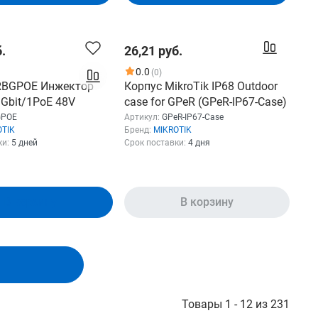
.
26,21 руб.
0.0
(0)
 RBGPOE Инжектор
Корпус MikroTik IP68 Outdoor
Gbit/1PoE 48V
case for GPeR (GPeR-IP67-Case)
GPOE
Артикул:
GPeR-IP67-Case
OTIK
Бренд:
MIKROTIK
ки:
5 дней
Срок поставки:
4 дня
В корзину
В корзину
Товары 1 - 12 из 231