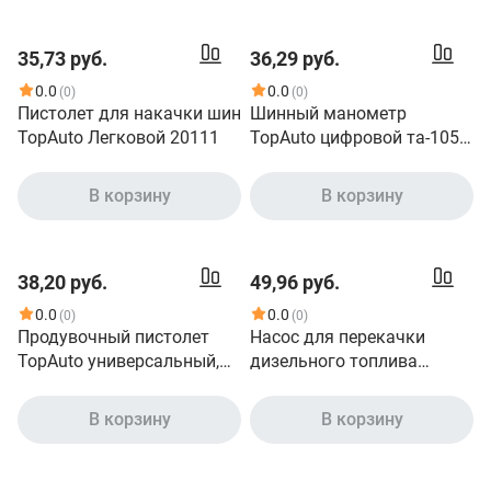
35,73 руб.
36,29 руб.
0.0
0.0
(0)
(0)
Пистолет для накачки шин
Шинный манометр
TopAuto Легковой 20111
TopAuto цифровой та-105,
led-подсветка вентиля и
дисплея, до 10 атм 14621
В корзину
В корзину
38,20 руб.
49,96 руб.
0.0
0.0
(0)
(0)
Продувочный пистолет
Насос для перекачки
TopAuto универсальный,
дизельного топлива
стальной, сопла 100мм и
TopAuto 12в, диаметр
200мм, под шланг 6мм и
насоса 38мм, фильтр с
В корзину
В корзину
быстросъём euro, до 6атм
сеточкой, для перекачки
21041
из канистры ТА-38С/12