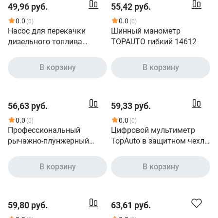
49,96 руб.
55,42 руб.
0.0
0.0
(0)
(0)
Насос для перекачки
Шинный манометр
дизельного топлива
TOPAUTO гибкий 14612
TopAuto 12в, диаметр
насоса 38 мм, для
В корзину
В корзину
перекачки из канистры
ТА-38/12
56,63 руб.
59,33 руб.
0.0
0.0
(0)
(0)
Профессиональный
Цифровой мультиметр
рычажно-плунжерный
TopAuto в защитном чехле
шприц для смазки TopAuto
звуковая прозвонка цепи
черный, 500 мл 30015
подсветка DT830L
В корзину
В корзину
59,80 руб.
63,61 руб.