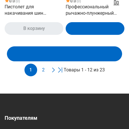
0.0
0.0
(0)
(0)
Пистолет для
Профессиональный
накачивания шин
рычажно-плунжерный
TOPAUTO 14444
шприц для смазки TopAuto
500 мл 30005
В корзину
В корзину
Показать ещё
1
2
Товары 1 - 12 из 23
Покупателям