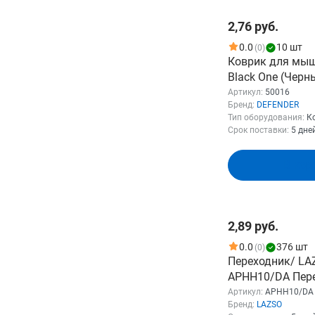
2,76 руб.
0.0
10 шт
(0)
Коврик для мы
Black One (Черн
(тканевый, прор
Артикул:
50016
Бренд:
DEFENDER
основание, 200
Тип оборудования:
К
(50016)
Срок поставки:
5 дне
В кор
2,89 руб.
0.0
376 шт
(0)
Переходник/ LA
APHH10/DA Пер
штекер D / HDMI 
Артикул:
APHH10/DA
Бренд:
LAZSO
19pin, позолоче