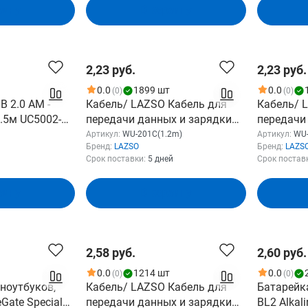
зину
В корзину
2,23 руб.
2,23 руб.
0.0
1899 шт
0.0
(0)
(0)
B 2.0 AM -
Кабель/ LAZSO Кабель для
Кабель/ 
0.5м UC5002-
передачи данных и зарядки
передачи
USB2.0 Lightning , 2А (WU-
USB2.0 US
Артикул:
WU-201C(1.2m)
Артикул:
WU-
Бренд:
LAZSO
Бренд:
LAZS
201C(1.2m))
206C(1.2m
Срок поставки:
5 дней
Срок постав
зину
В корзину
2,58 руб.
2,60 руб.
0.0
1214 шт
0.0
(0)
(0)
ноутбуков,
Кабель/ LAZSO Кабель для
Батарейк
Gate Special
передачи данных и зарядки
BL2 Alkali