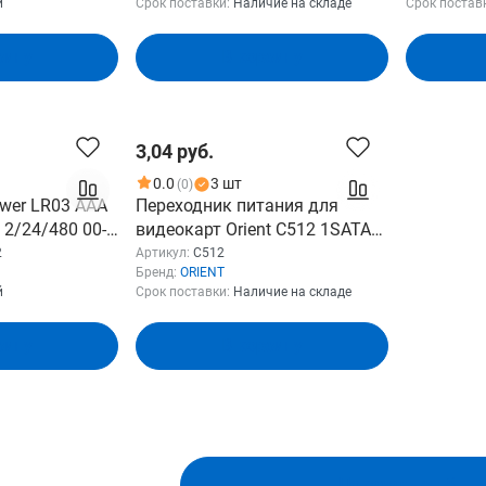
й
Срок поставки:
Наличие на складе
Срок постав
контакты
зину
В корзину
3,04 руб.
0.0
3 шт
(0)
wer LR03 AAA
Переходник питания для
V 2/24/480 00-
видеокарт Orient C512 1SATA
M- 6pin
2
Артикул:
C512
Бренд:
ORIENT
й
Срок поставки:
Наличие на складе
зину
В корзину
Показать ещё