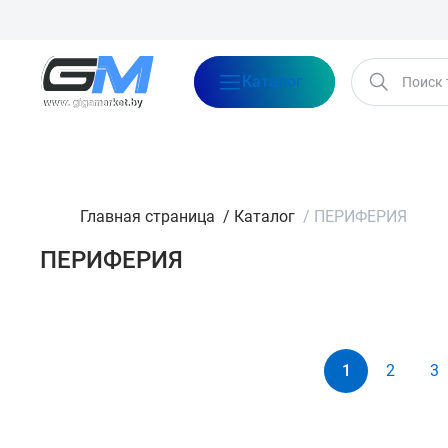
Каталог
Бренды
Акции
Блог
О нас
Оплата
Доставка
Конта
Главная страница
/
Каталог
/
ПЕРИФЕРИЯ
ПЕРИФЕРИЯ
Категория
По сортировке
Боксы, док-станции для
1
2
3
HDD/SSD
СИСТЕМЫ ПИТАНИЯ