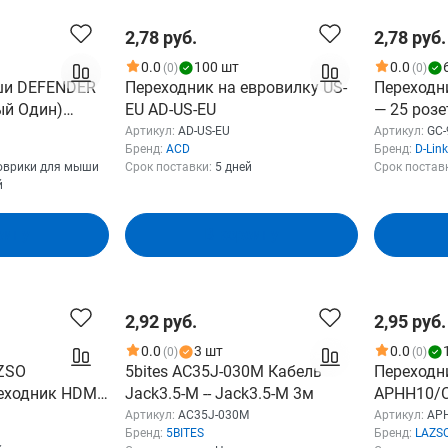
2,78 руб.
2,78 руб.
0.0
100 шт
0.0
(0)
(0)
ши DEFENDER
Переходник на евровилку US-
Переходн
ый Один)
EU AD-US-EU
— 25 розе
езиненное
Артикул:
AD-US-EU
Артикул:
GC
Бренд:
ACD
Бренд:
D-Link
x250x2мм)
оврики для мыши
Срок поставки:
5 дней
Срок постав
й
зину
В корзину
2,92 руб.
2,95 руб.
0.0
3 шт
0.0
(0)
(0)
ZSO
5bites AC35J-030M Кабель
Переходн
еходник HDMI
Jack3.5-M -- Jack3.5-M 3м
APHH10/C
розетка А ,
штекер C 
Артикул:
AC35J-030M
Артикул:
AP
Бренд:
5BITES
Бренд:
LAZS
нные
19pin, по