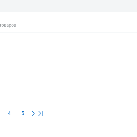
кты
4
5