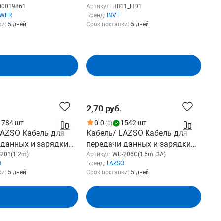
Holder for rack UPS, 4 pcs for
00019861
Артикул:
HR11_HD1
WER
Бренд:
INVT
each UPS (HR11_HD1)
ки:
5 дней
Срок поставки:
5 дней
В корзину
В корзину
2,70 руб.
1784 шт
0.0
1542 шт
(0)
LAZSO Кабель для
Кабель/ LAZSO Кабель для
 данных и зарядки
передачи данных и зарядки
htning , 2А (WU-
USB2.0 USB type C , 3А (WU-
201(1.2m)
Артикул:
WU-206C(1.5m. 3A)
O
Бренд:
LAZSO
)
206C(1.5m. 3A))
ки:
5 дней
Срок поставки:
5 дней
В корзину
В корзину