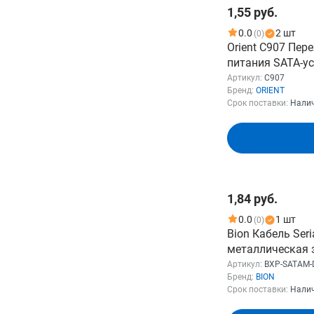
ИБП
1,55 руб.
Аккумуляторные батареи для
0.0
2 шт
(0)
ИБП
Orient C907 Пер
питания SATA-ус
Смотреть все
1SATA 0.14-0.16
Артикул:
C907
Фильтр
Бренд:
ORIENT
Срок поставки:
Налич
Розничная цена
В кор
От
До
1,84 руб.
0.0
1 шт
(0)
Bion Кабель Seria
Бренд
металлическая 
[BXP-SATAM-DAT
Артикул:
BXP-SATAM-
ADVANTECH
Бренд:
BION
Срок поставки:
Налич
Показать
CABLETIME