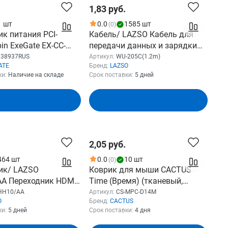
1,83 руб.
1 шт
0.0
1585 шт
(0)
к питания PCI-
Кабель/ LAZSO Кабель для
pin ExeGate EX-CC-
передачи данных и зарядки
2х разъемов Molex
USB2.0 USB-B micro , 2А (WU-
138937RUS
Артикул:
WU-205C(1.2m)
ATE
Бренд:
LAZSO
 питания, 0,15м
205C(1.2m))
ки:
Наличие на складе
Срок поставки:
5 дней
7RUS
В корзину
В корзину
2,05 руб.
464 шт
0.0
10 шт
(0)
ик/ LAZSO
Коврик для мыши CACTUS
A Переходник HDMI
Time (Время) (тканевый,
/ HDMI розетка А ,
прорезиненное основание,
HH10/AA
Артикул:
CS-MPC-D14M
O
Бренд:
CACTUS
золоченные
300x250x3мм) (CS-MPC-D14M)
ки:
5 дней
Срок поставки:
4 дня
.