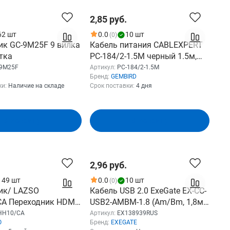
2,85 руб.
62 шт
0.0
10 шт
(0)
ик GC-9M25F 9 вилка
Кабель питания CABLEXPERT
тка
PC-184/2-1.5M черный 1.5м,
CEE 7/16-C7, 2х0.5мм2, 2.5А
-9M25F
Артикул:
PC-184/2-1.5M
Бренд:
GEMBIRD
PC-184/2-1.5M
ки:
Наличие на складе
Срок поставки:
4 дня
В корзину
В корзину
2,96 руб.
149 шт
0.0
10 шт
(0)
ик/ LAZSO
Кабель USB 2.0 ExeGate EX-CC-
A Переходник HDMI
USB2-AMBM-1.8 (Am/Bm, 1,8м)
/ HDMI розетка А ,
EX138939RUS
HH10/CA
Артикул:
EX138939RUS
O
Бренд:
EXEGATE
золоченные