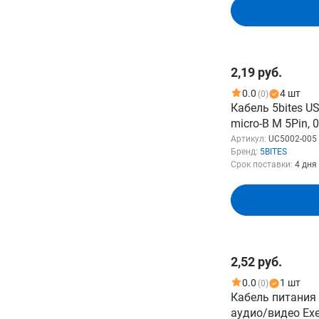
1MORE
В кор
3DCONNEXION
Смотреть все
2,19 руб.
0.0
4 шт
(0)
Кабель 5bites US
micro-B M 5Pin, 
005
Артикул:
UC5002-005
Бренд:
5BITES
Срок поставки:
4 дня
В кор
2,52 руб.
0.0
1 шт
(0)
Кабель питания 
аудио/видео Exe