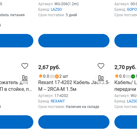
/2x0.5
USB2.0 USB type C , 2А (WU-
00019861
S
Артикул:
WU-206(1.2m)
Артикул:
00-
Бренд:
LAZSO
Бренд:
GOPO
/16->C7,
206(1.2m))
абель питания
Срок поставки:
5 дней
Срок постав
черный, 0.5м)
й
зину
В корзину
2,67 руб.
2,70 руб.
0.0
2 шт
0.0
(0)
(0)
ржатель для
Rexant 17-4202 Кабель Jack3.5-
Кабель/ 
 в стойке, по
M -- 2RCA-M 1.5м
передачи
го ИБП/
USB2.0 Lig
Артикул:
17-4202
Артикул:
WU-
Бренд:
REXANT
Бренд:
LAZS
r for rack
201(1.2m)
й
Срок поставки:
Наличие на складе
Срок постав
cs for each
зину
В корзину