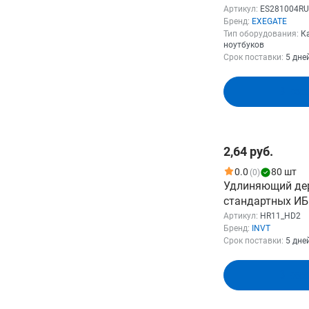
PCN-0.5S-EU->C7
Артикул:
ES281004RU
Бренд:
EXEGATE
(Евровилка CEE7
Тип оборудования:
К
2*0.5mm2, CCA, 
ноутбуков
ES281004RUS
Срок поставки:
5 дне
В кор
2,64 руб.
0.0
80 шт
(0)
Удлиняющий де
стандартных ИБП
4 шт для каждо
Артикул:
HR11_HD2
Бренд:
INVT
Lengthening holde
Срок поставки:
5 дне
standard UPS, 4 p
UPS (HR11_HD2)
В кор