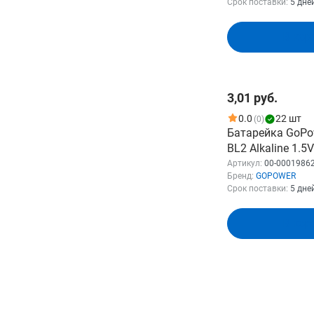
Срок поставки:
5 дне
контакты.
В кор
3,01 руб.
0.0
22 шт
(0)
Батарейка GoPo
BL2 Alkaline 1.5
00019862
Артикул:
00-0001986
Бренд:
GOPOWER
Срок поставки:
5 дне
В кор