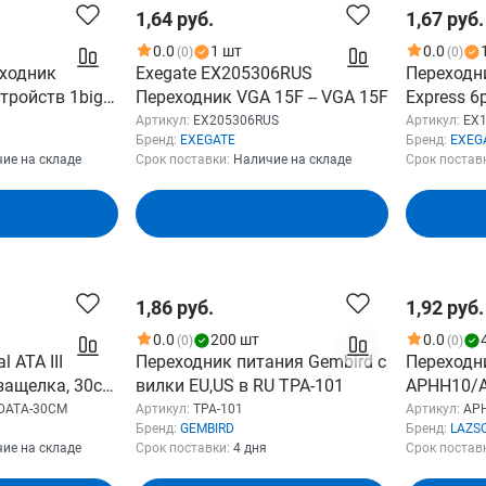
1,64 руб.
1,67 руб.
0.0
1 шт
0.0
(0)
(0)
еходник
Exegate EX205306RUS
Переходни
тройств 1big -
Переходник VGA 15F -- VGA 15F
Express 6
м
PSU-6 от 
Артикул:
EX205306RUS
Артикул:
EX
Бренд:
EXEGATE
Бренд:
EXEG
IDE блока
ие на складе
Срок поставки:
Наличие на складе
Срок постав
EX13893
зину
В корзину
1,86 руб.
1,92 руб.
0.0
200 шт
0.0
(0)
(0)
l ATA III
Переходник питания Gembird с
Переходн
защелка, 30см
вилки EU,US в RU TPA-101
APHH10/A
A-30CM]
штекер А 
DATA-30CM
Артикул:
TPA-101
Артикул:
AP
Бренд:
GEMBIRD
Бренд:
LAZS
19pin, по
ие на складе
Срок поставки:
4 дня
Срок постав
контакты