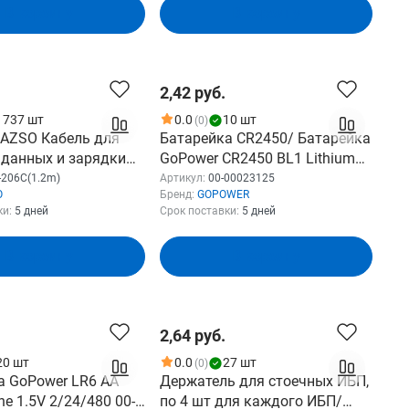
В корзину
В корзину
2,42 руб.
1737 шт
0.0
10 шт
(0)
LAZSO Кабель для
Батарейка CR2450/ Батарейка
 данных и зарядки
GoPower CR2450 BL1 Lithium
B type C , 2А (WU-
3V 1/40/2000 1 шт. 00-
206C(1.2m)
Артикул:
00-00023125
O
Бренд:
GOPOWER
))
00023125
ки:
5 дней
Срок поставки:
5 дней
В корзину
В корзину
2,64 руб.
20 шт
0.0
27 шт
(0)
а GoPower LR6 AA
Держатель для стоечных ИБП,
ne 1.5V 2/24/480 00-
по 4 шт для каждого ИБП/