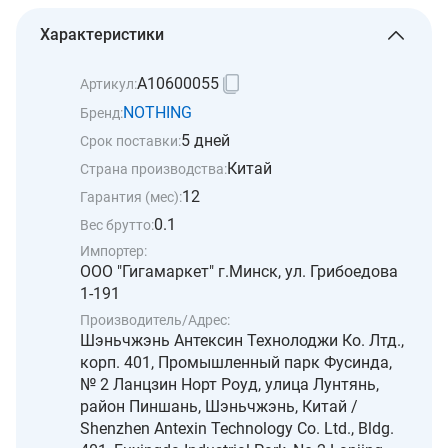
Характеристики
A10600055
Артикул:
NOTHING
Бренд:
5 дней
Срок поставки:
Китай
Страна производства:
12
Гарантия (мес):
0.1
Вес брутто:
Импортер:
ООО "Гигамаркет" г.Минск, ул. Грибоедова
1-191
Производитель/Адрес:
Шэньчжэнь Антексин Технолоджи Ко. Лтд.,
корп. 401, Промышленный парк Фусинда,
№ 2 Ланцзин Норт Роуд, улица Лунтянь,
район Пиншань, Шэньчжэнь, Китай /
Shenzhen Antexin Technology Co. Ltd., Bldg.