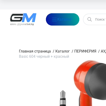
Каталог
Бренды
Акции
Блог
О нас
Оплата
Доставка
Конта
Главная страница
/
Каталог
/
ПЕРИФЕРИЯ
/
АУ
Basic 604 черный + красный