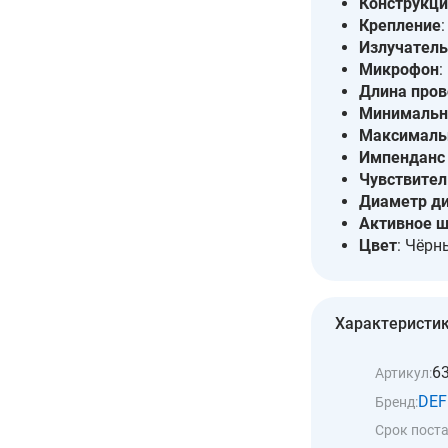
Конструкци
Крепление
Излучатель
Микрофон
:
Длина пров
Минимальна
Максимальн
Импенданс 
Чувствител
Диаметр д
Активное 
Цвет
: Чёр
Характеристи
6
Артикул:
DEF
Бренд:
Срок поста