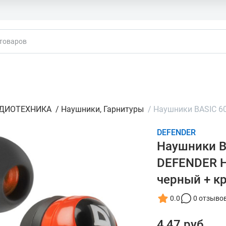
кты
ДИОТЕХНИКА
/
Наушники, Гарнитуры
/
Нaушники BASIC 6
DEFENDER
Нaушники B
DEFENDER Н
черный + к
0.0
0 отзыво
4,47 руб.