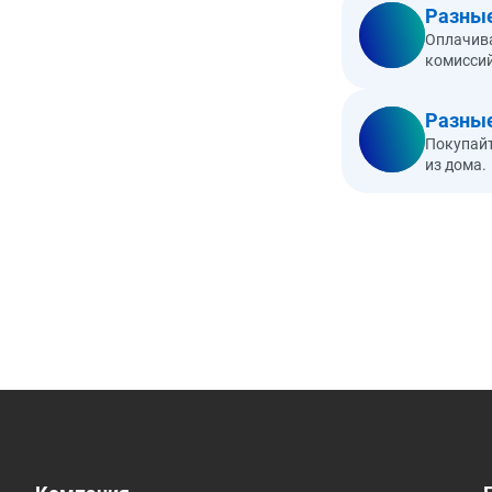
Разные
Оплачива
комиссий
Разные
Покупайт
из дома.