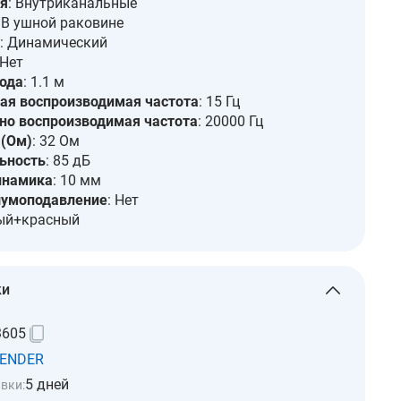
я
: Внутриканальные
: В ушной раковине
: Динамический
 Нет
ода
: 1.1 м
я воспроизводимая частота
: 15 Гц
о воспроизводимая частота
: 20000 Гц
(Ом)
: 32 Ом
ьность
: 85 дБ
инамика
: 10 мм
шумоподавление
: Нет
ный+красный
ки
3605
ENDER
5 дней
вки: