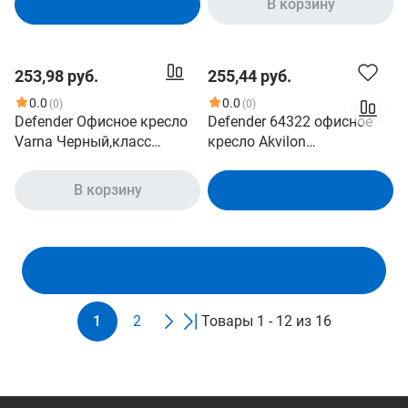
В корзину
В корзину
253,98 руб.
255,44 руб.
0.0
0.0
(0)
(0)
Defender Офисное кресло
Defender 64322 офисное
Varna Черный,класс
кресло Akvilon
2,сетка,подголовн (64052)
серый,сетка,регулир.подло
котник
В корзину
В корзину
Показать ещё
1
2
Товары 1 - 12 из 16