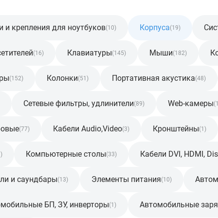
и и крепления для ноутбуков
Корпуса
Сис
(10)
(19)
сетителей
Клавиатуры
Мыши
К
(16)
(145)
(182)
уры
Колонки
Портативная акустика
(152)
(51)
(48)
Сетевые фильтры, удлинители
Web-камеры
(89)
(
ровые
Кабели Audio,Video
Кронштейны
(77)
(3)
(1)
Компьютерные столы
Кабели DVI, HDMI, Dis
)
(33)
ли и саундбары
Элементы питания
Автом
(13)
(10)
мобильные БП, ЗУ, инверторы
Автомобильные заря
(1)