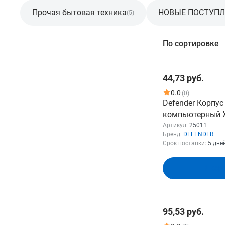
Прочая бытовая техника
НОВЫЕ ПОСТУП
(5)
Фильтр
По сортировке
Розничная цена
44,73 руб.
От
До
0.0
(0)
Defender Корпус
компьютерный X
mATX,USB1.1x2,
Артикул:
25011
Бренд:
DEFENDER
(25011)
Срок поставки:
5 дне
Бренд
В кор
DEFENDER
7
Показать
95,53 руб.