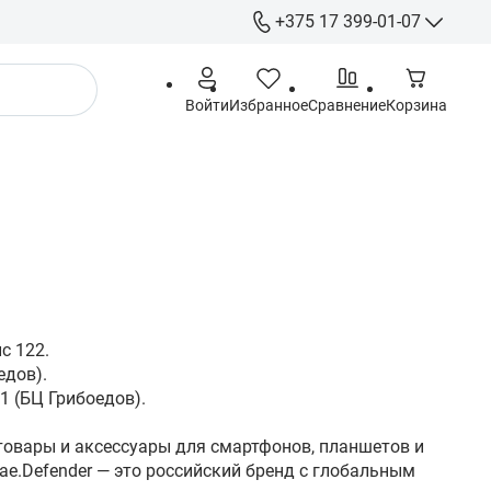
+375 17 399-01-07
+375 17 399-
Войти
Избранное
Сравнение
Корзина
+375 29 555-
+375 44 555-
+375 29 615-
Гарантия
info@gigamarket.b
9:00-18:00 Пн-Пт / 
выходной
- г. Минск ул. Гри
с 122.
-191 (Офис) / - г. 
едов).
Тимирязева 10 (С
1 (БЦ Грибоедов).
овары и аксессуары для смартфонов, планшетов и
ае.Defender — это российский бренд с глобальным