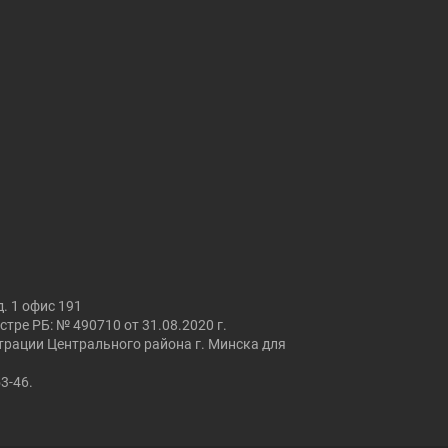
. 1 офис 191
ре РБ: № 490710 от 31.08.2020 г.
страции Центрального района г. Минска для
53-46.