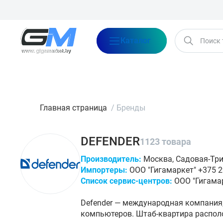
Каталог
Бренды
Акции
Блог
О нас
Оплата
Доставка
Конта
Главная страница
/
Бренды
DEFENDER
1123 товара
Производитель:
Москва, Садовая-Триу
Импортеры:
ООО "Гигамаркет" +375 29
Список сервис-центров:
ООО "Гигамар
Defender — международная компания
компьютеров. Штаб-квартира располо