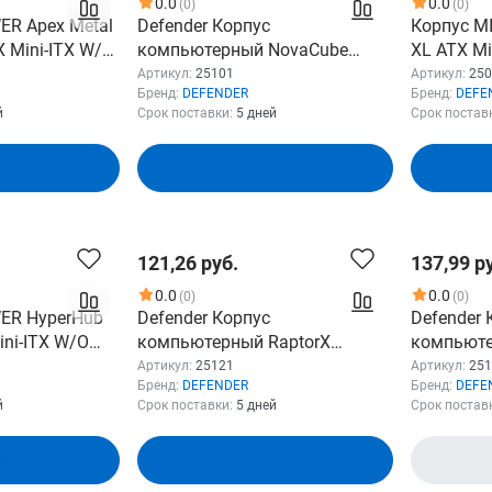
0.0
0.0
(0)
(0)
ER Apex Metal
Defender Корпус
Корпус M
X Mini-ITX W/O
компьютерный NovaCube
XL ATX Mi
Type-C+audio
черный, mATX, USB3.0, w/o
PSU USB1
Артикул:
25101
Артикул:
250
Бренд:
DEFENDER
Бренд:
DEFE
EFENDER
fans
белый 25
й
Срок поставки:
5 дней
Срок постав
зину
В корзину
121,26 руб.
137,99 р
0.0
0.0
(0)
(0)
ER HyperHub
Defender Корпус
Defender 
ini-ITX W/O
компьютерный RaptorX
компьюте
SB1.1+audio
черный, ATX, USB3.0, w/o fans
черный,m
Артикул:
25121
Артикул:
251
Бренд:
DEFENDER
Бренд:
DEFE
 25131
(25121)
ync
й
Срок поставки:
5 дней
Срок постав
зину
В корзину