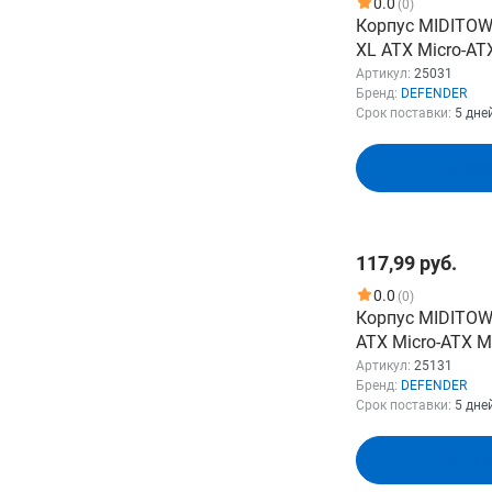
0.0
(0)
Корпус MIDITOW
XL ATX Micro-AT
PSU USB1.1+3.0+
Артикул:
25031
Бренд:
DEFENDER
белый 25032 D
Срок поставки:
5 дне
(25031)
В кор
117,99 руб.
0.0
(0)
Корпус MIDITOW
ATX Micro-ATX M
PSU USB3.0+2xU
Артикул:
25131
Бренд:
DEFENDER
черный с окном
Срок поставки:
5 дне
DEFENDER
В кор