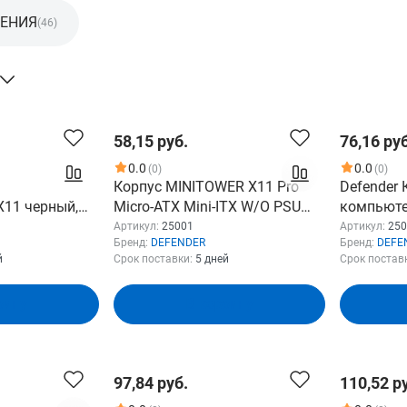
ЛЕНИЯ
(46)
58,15 руб.
76,16 руб
0.0
0.0
(0)
(0)
Корпус MINITOWER X11 Pro
Defender 
11 черный,
Micro-ATX Mini-ITX W/O PSU
компьюте
HD Audio
2хUSB1.1+3.0+audio черный
черный, m
Артикул:
25001
Артикул:
250
Бренд:
DEFENDER
Бренд:
DEFE
25001 DEFENDER
USB1.1x2 
й
Срок поставки:
5 дней
Срок постав
зину
В корзину
97,84 руб.
110,52 р