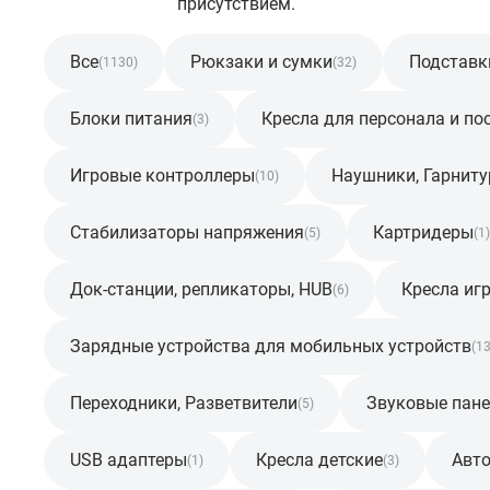
присутствием.
Все
Рюкзаки и сумки
Подставк
(1130)
(32)
Блоки питания
Кресла для персонала и по
(3)
Игровые контроллеры
Наушники, Гарнит
(10)
Стабилизаторы напряжения
Картридеры
(5)
(1)
Док-станции, репликаторы, HUB
Кресла иг
(6)
Зарядные устройства для мобильных устройств
(13
Переходники, Разветвители
Звуковые пане
(5)
USB адаптеры
Кресла детские
Авто
(1)
(3)