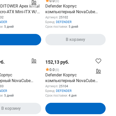
0.0
(0)
IDITOWER Apex Metal
Defender Корпус
cro-ATX Mini-ITX W/O
компьютерный NovaCube
.1+3.0+Type-C+audio
белый, mATX, USB3.0, w/o fans
32
Артикул:
25102
NDER
Бренд:
DEFENDER
032 DEFENDER
ки:
5 дней
Срок поставки:
5 дней
В корзину
В корзину
уб.
152,13 руб.
0.0
(0)
Корпус
Defender Корпус
рный NovaCube
компьютерный NovaCube
ATX,3fan,switchM/BS
белый,mATX,3fan,switch&M/BS
03
Артикул:
25104
NDER
Бренд:
DEFENDER
ync 25104
ки:
5 дней
Срок поставки:
4 дня
В корзину
В корзину