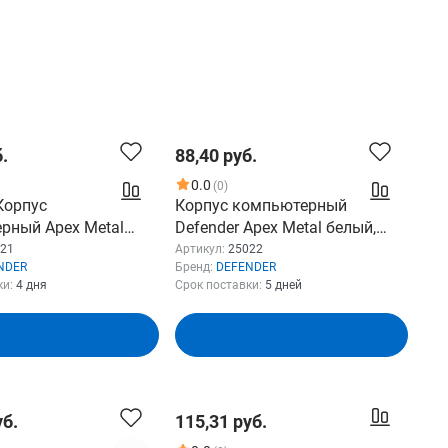
.
88,40 руб.
0.0
(0)
Корпус
Корпус компьютерный
рный Apex Metal
Defender Apex Metal белый,
ATX, USB3.0,
mATX,Type C 3.0 ,USB3.0 25022
21
Артикул:
25022
NDER
Бренд:
DEFENDER
(25021)
ки:
4 дня
Срок поставки:
5 дней
В корзину
В корзину
уб.
115,31 руб.