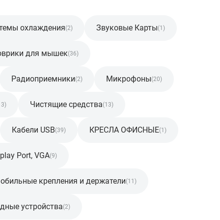
темы охлаждения
Звуковые Карты
(2)
(1)
оврики для мышек
(36)
Радиоприемники
Микрофоны
(2)
(20)
Чистящие средства
13)
(13)
Кабели USB
КРЕСЛА ОФИСНЫЕ
(39)
(1)
play Port, VGA
(9)
обильные крепления и держатели
(11)
дные устройства
(2)