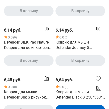
ткань+резина_3 77987
мыши 4 вида
В корзину
В корзину
6,14 руб.
6,14 руб.
0.0
0.0
(0)
(0)
Defender SILK Pad Nature
Коврик для мыши
Коврик для компьютерной
Defender Journey S
мыши 10 видов
рисунок, PVC,
240х190х0.4мм [50415]
В корзину
В корзину
6,48 руб.
6,64 руб.
0.0
0.0
(0)
(0)
Коврик для мыши
Коврик для мыши
Defender Silk S рисунок,
Defender Black S 250*350*3
шелк, 230х190х1.6мм
мм, ткань+резина,50017
[50706]