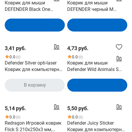
Коврик для мыши
Коврик для мыши
DEFENDER Black One
DEFENDER черный M
(Черный Один) (тканевый,
(тканевый, прорезиненное
прорезиненное основание,
основание, 250х200х3мм)
В корзину
В корзину
200x250x2мм) (50016)
(50550)
3,41 руб.
4,73 руб.
0.0
0.0
(0)
(0)
Defender Silver opti-laser
Коврик для мыши
Коврик для компьютерной
Defender Wild Animals S
мыши 5 видов 50410
рисунок, ткань,
220х180х2мм [50803]
В корзину
В корзину
5,14 руб.
5,50 руб.
0.0
0.0
(0)
(0)
Redragon Игровой коврик
Defender Juicy Sticker
Flick S 210х250х3 мм,
Коврик для компьютерной